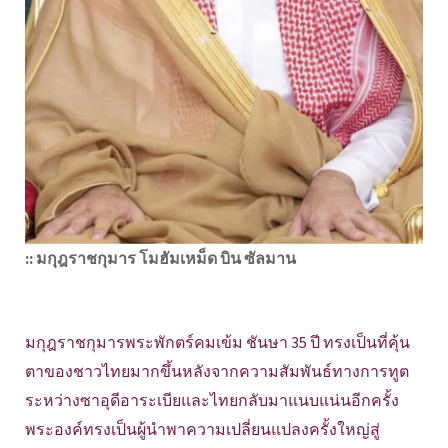
:: มกุฎราชกุมาร โมฮัมเหม็ด บิน ซัลมาน
มกุฎราชกุมารพระพักตร์คมเข้ม ชันษา 35 ปี ทรงเป็นที่คุ้น
ตาของชาวไทยมากขึ้นหลังจากความสัมพันธ์ทางการทูต
ระหว่างซาอุดีอาระเบียและไทยกลับมาแนบแน่นอีกครั้ง
พระองค์ทรงเป็นผู้นำพาความเปลี่ยนแปลงครั้งใหญ่สู่