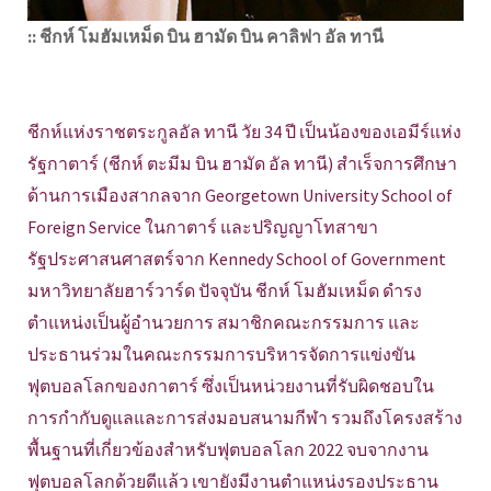
:: ชีกห์ โมฮัมเหม็ด บิน ฮามัด บิน คาลิฟา อัล ทานี
ชีกห์แห่งราชตระกูลอัล ทานี วัย 34 ปี เป็นน้องของเอมีร์แห่ง
รัฐกาตาร์ (ชีกห์ ตะมีม บิน ฮามัด อัล ทานี) สำเร็จการศึกษา
ด้านการเมืองสากลจาก Georgetown University School of
Foreign Service ในกาตาร์ และปริญญาโทสาขา
รัฐประศาสนศาสตร์จาก Kennedy School of Government
มหาวิทยาลัยฮาร์วาร์ด ปัจจุบัน ชีกห์ โมฮัมเหม็ด ดำรง
ตำแหน่งเป็นผู้อำนวยการ สมาชิกคณะกรรมการ และ
ประธานร่วมในคณะกรรมการบริหารจัดการแข่งขัน
ฟุตบอลโลกของกาตาร์ ซึ่งเป็นหน่วยงานที่รับผิดชอบใน
การกำกับดูแลและการส่งมอบสนามกีฬา รวมถึงโครงสร้าง
พื้นฐานที่เกี่ยวข้องสำหรับฟุตบอลโลก 2022 จบจากงาน
ฟุตบอลโลกด้วยดีแล้ว เขายังมีงานตำแหน่งรองประธาน