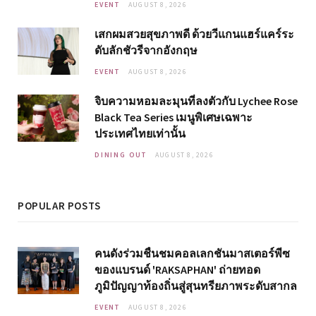
EVENT
AUGUST 8, 2026
เสกผมสวยสุขภาพดี ด้วยวีแกนแฮร์แคร์ระ
ดับลักชัวรีจากอังกฤษ
EVENT
AUGUST 8, 2026
จิบความหอมละมุนที่ลงตัวกับ Lychee Rose
Black Tea Series เมนูพิเศษเฉพาะ
ประเทศไทยเท่านั้น
DINING OUT
AUGUST 8, 2026
POPULAR POSTS
คนดังร่วมชื่นชมคอลเลกชันมาสเตอร์พีซ
ของแบรนด์ 'RAKSAPHAN' ถ่ายทอด
ภูมิปัญญาท้องถิ่นสู่สุนทรียภาพระดับสากล
EVENT
AUGUST 8, 2026