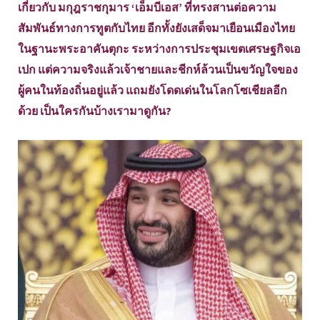
เกี่ยวกับ มกุฎราชกุมาร ‘เอ็มบีเอส’ ที่ทรงสานต่อความ
สัมพันธ์ทางการทูตกับไทย อีกทั้งยังเสด็จมาเยือนเมืองไทย
ในฐานะพระอาคันตุกะ ระหว่างการประชุมเขตเศรษฐกิจเอ
เปก แต่ความจริงแล้วเจ้าชายและชีกห์ล้วนเป็นขวัญใจของ
ผู้คนในท้องถิ่นอยู่แล้ว แถมยังโดดเด่นในโลกโซเชียลอีก
ด้วย เป็นใครกันบ้างเรามาดูกัน?