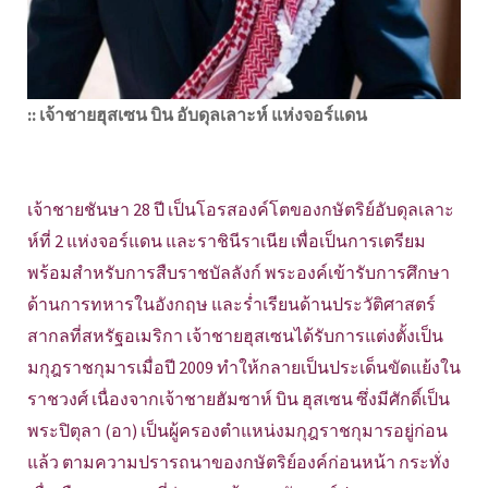
:: เจ้าชายฮุสเซน บิน อับดุลเลาะห์ แห่งจอร์แดน
เจ้าชายชันษา 28 ปี เป็นโอรสองค์โตของกษัตริย์อับดุลเลาะ
ห์ที่ 2 แห่งจอร์แดน และราชินีราเนีย เพื่อเป็นการเตรียม
พร้อมสำหรับการสืบราชบัลลังก์ พระองค์เข้ารับการศึกษา
ด้านการทหารในอังกฤษ และร่ำเรียนด้านประวัติศาสตร์
สากลที่สหรัฐอเมริกา เจ้าชายฮุสเซนได้รับการแต่งตั้งเป็น
มกุฎราชกุมารเมื่อปี 2009 ทำให้กลายเป็นประเด็นขัดแย้งใน
ราชวงศ์ เนื่องจากเจ้าชายฮัมซาห์ บิน ฮุสเซน ซึ่งมีศักดิ์เป็น
พระปิตุลา (อา) เป็นผู้ครองตำแหน่งมกุฎราชกุมารอยู่ก่อน
แล้ว ตามความปรารถนาของกษัตริย์องค์ก่อนหน้า กระทั่ง