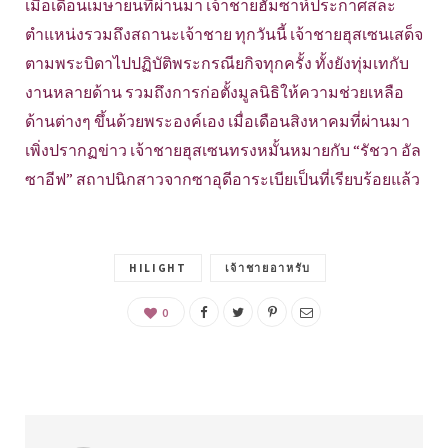
เมื่อเดือนเมษายนที่ผ่านมา เจ้าชายฮัมซาห์ประกาศสละ
ตำแหน่งรวมถึงสถานะเจ้าชาย ทุกวันนี้ เจ้าชายฮุสเซนเสด็จ
ตามพระบิดาไปปฏิบัติพระกรณียกิจทุกครั้ง ทั้งยังทุ่มเทกับ
งานหลายด้าน รวมถึงการก่อตั้งมูลนิธิให้ความช่วยเหลือ
ด้านต่างๆ ขึ้นด้วยพระองค์เอง เมื่อเดือนสิงหาคมที่ผ่านมา
เพิ่งปรากฏข่าว เจ้าชายฮุสเซนทรงหมั้นหมายกับ “รัชวา อัล
ซาอีฟ” สถาปนิกสาวจากซาอุดีอาระเบียเป็นที่เรียบร้อยแล้ว
HILIGHT
เจ้าชายอาหรับ
0