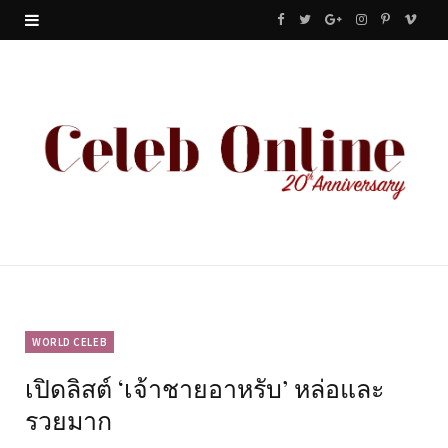
F
T
G
I
P
V
a
w
o
n
i
i
c
i
o
s
n
m
e
t
g
t
t
e
b
t
l
a
e
o
o
e
e
g
r
o
r
P
r
e
k
l
a
s
u
m
t
WORLD CELEB
เปิดลิสต์ ‘เจ้าชายอาหรับ’ หล่อและ
s
รวยมาก