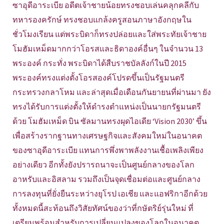
ซาอุดีอาระเบีย อดีตเจ้าชายน้อยทรงชอบเล่นคลุกคลีกับ
ทหารองครักษ์ ทรงชอบแกล้งครูสอนภาษาอังกฤษใน
ชั่วโมงเรียน แต่พระบิดาก็ทรงปล่อยและใส่พระทัยเจ้าชาย
โมฮัมเหม็ดมากกว่าโอรสและธิดาองค์อื่นๆ ในจำนวน 13
พระองค์ กระทั่ง พระบิดาได้สืบราชบัลลังก์ในปี 2015
พระองค์ทรงแต่งตั้งโอรสองค์โปรดขึ้นเป็นรัฐมนตรี
กระทรวงกลาโหม และล่าสุดเมื่อเดือนกันยายนที่ผ่านมา ยัง
ทรงได้รับการแต่งตั้งให้ดำรงตำแหน่งเป็นนายกรัฐมนตรี
ด้วย โมฮัมเหม็ด บิน ซัลมานทรงผุดไอเดีย ‘Vision 2030’ ขึ้น
เพื่อสร้างรากฐานทางเศรษฐกิจและสังคมใหม่ในอนาคต
ของซาอุดีอาระเบีย แทนการพึ่งพาพลังงานเชื้อเพลิงเพียง
อย่างเดียว อีกทั้งยังปรารถนาจะเป็นศูนย์กลางของโลก
อาหรับและอิสลาม รวมถึงเป็นจุดเชื่อมต่อและศูนย์กลาง
การลงทุนที่ยั่งยืนระหว่างยุโรป เอเชีย และแอฟริกาอีกด้วย
ทั้งหมดนี้สะท้อนถึงวิสัยทัศน์ของว่าที่กษัตริย์รุ่นใหม่ ที่
เตรียมพร้อมสำหรับการเปลี่ยนแปลงของโลกในอนาคต