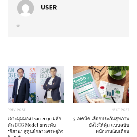
USER
W
e
b
s
i
t
e
PREV POST
NEXT POST
เจาะมุมมอง Isan 2030 ผลัก
5 เทคนิค เลือกประกันสุขภาพ
ดัน BCG Model ยกระดับ
ยังไงให้คุ้ม แบบฉบับ
“อีสาน” สู่ศูนย์กลางเศรษฐกิจ
พนักงานเงินเดือน