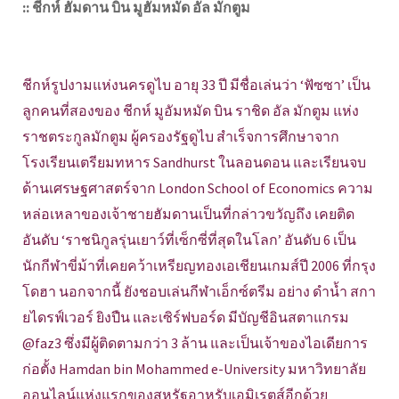
:: ชีกห์ ฮัมดาน บิน มูฮัมหมัด อัล มักตูม
ชีกห์รูปงามแห่งนครดูไบ อายุ 33 ปี มีชื่อเล่นว่า ‘ฟัซซา’ เป็น
ลูกคนที่สองของ ชีกห์ มูอัมหมัด บิน ราชิด อัล มักตูม แห่ง
ราชตระกูลมักตูม ผู้ครองรัฐดูไบ สำเร็จการศึกษาจาก
โรงเรียนเตรียมทหาร Sandhurst ในลอนดอน และเรียนจบ
ด้านเศรษฐศาสตร์จาก London School of Economics ความ
หล่อเหลาของเจ้าชายฮัมดานเป็นที่กล่าวขวัญถึง เคยติด
อันดับ ‘ราชนิกูลรุ่นเยาว์ที่เซ็กซี่ที่สุดในโลก’ อันดับ 6 เป็น
นักกีฬาขี่ม้าที่เคยคว้าเหรียญทองเอเชียนเกมส์ปี 2006 ที่กรุง
โดฮา นอกจากนี้ ยังชอบเล่นกีฬาเอ็กซ์ตรีม อย่าง ดำน้ำ สกา
ยไดรฟ์เวอร์ ยิงปืน และเซิร์ฟบอร์ด มีบัญชีอินสตาแกรม
@faz3 ซึ่งมีผู้ติดตามกว่า 3 ล้าน และเป็นเจ้าของไอเดียการ
ก่อตั้ง Hamdan bin Mohammed e-University มหาวิทยาลัย
ออนไลน์แห่งแรกของสหรัฐอาหรับเอมิเรตส์อีกด้วย