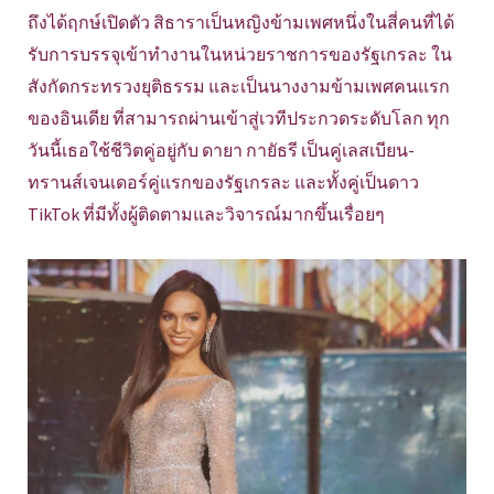
ถึงได้ฤกษ์เปิดตัว สิธาราเป็นหญิงข้ามเพศหนึ่งในสี่คนที่ได้
รับการบรรจุเข้าทำงานในหน่วยราชการของรัฐเกรละ ใน
สังกัดกระทรวงยุติธรรม และเป็นนางงามข้ามเพศคนแรก
ของอินเดีย ที่สามารถผ่านเข้าสู่เวทีประกวดระดับโลก ทุก
วันนี้เธอใช้ชีวิตคู่อยู่กับ ดายา กายัธรี เป็นคู่เลสเบียน-
ทรานส์เจนเดอร์คู่แรกของรัฐเกรละ และทั้งคู่เป็นดาว
TikTok ที่มีทั้งผู้ติดตามและวิจารณ์มากขึ้นเรื่อยๆ