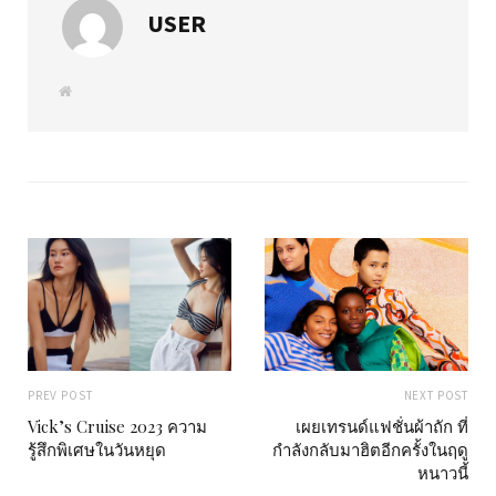
USER
W
e
b
s
i
t
e
PREV POST
NEXT POST
Vick’s Cruise 2023 ความ
เผยเทรนด์แฟชั่นผ้าถัก ที่
รู้สึกพิเศษในวันหยุด
กำลังกลับมาฮิตอีกครั้งในฤดู
หนาวนี้