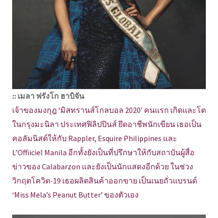
:: เมลา ฟรังโก ฮาบิจัน
เจ้าของมงกุฎ ‘มิสทรานส์โกลบอล 2020’ คนแรก เกิดและโต
ในกรุงมะนิลา ประเทศฟิลิปปินส์ ยึดอาชีพนักเขียน เธอเป็น
คอลัมนิสต์ให้กับ Rappler, Esquire Philippines และ
L’Offiiciel Manila อีกทั้งยังเป็นที่ปรึกษาให้กับสถาบันผู้สื่อ
ข่าวของ Calabarzon และยังเป็นนักแสดงอีกด้วย ในช่วง
วิกฤตโควิด-19 เธอผลิตสินค้าออกขาย เป็นเนยถั่วแบรนด์
‘Miss Mela’s Peanut Butter’ ของตัวเอง