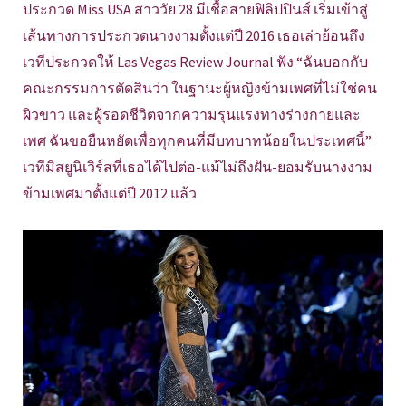
ประกวด Miss USA สาววัย 28 มีเชื้อสายฟิลิปปินส์ เริ่มเข้าสู่
เส้นทางการประกวดนางงามตั้งแต่ปี 2016 เธอเล่าย้อนถึง
เวทีประกวดให้ Las Vegas Review Journal ฟัง “ฉันบอกกับ
คณะกรรมการตัดสินว่า ในฐานะผู้หญิงข้ามเพศที่ไม่ใช่คน
ผิวขาว และผู้รอดชีวิตจากความรุนแรงทางร่างกายและ
เพศ ฉันขอยืนหยัดเพื่อทุกคนที่มีบทบาทน้อยในประเทศนี้”
เวทีมิสยูนิเวิร์สที่เธอได้ไปต่อ-แม้ไม่ถึงฝัน-ยอมรับนางงาม
ข้ามเพศมาตั้งแต่ปี 2012 แล้ว