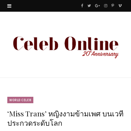
F
T
G
I
P
V
a
w
o
n
i
i
c
i
o
s
n
m
e
t
g
t
t
e
b
t
l
a
e
o
o
e
e
g
r
o
r
P
r
e
k
l
a
s
u
m
t
WORLD CELEB
‘Miss Trans’ หญิงงามข้ามเพศ บนเวที
s
ประกวดระดับโลก