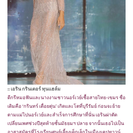
:: เอริน กรินเดอร์ ทุนแฮล์ม
ดีกรีหมอฟันและนางงามชาวนอร์เวย์เชื้อสายไทย-เขมร ชื่อ
เดิมคือ ‘กรินทร์ เตื่อยตุ่น’ เกิดและโตที่บุรีรัมย์ ก่อนจะย้าย
ตามแม่ไปนอร์เวย์และสำเร็จการศึกษาที่นั่น เอรินผ่าตัด
เปลี่ยนเพศช่วงปีสุดท้ายชั้นมัธยมฯ ปลาย จากนั้นเธอไปเป็น
อาสาสมัครที่โรงเรียนศูนย์เลี้ยงเด็กเล็กในเมืองเคปทาวน์