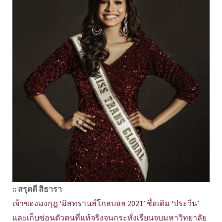
:: สรุตตี สิธารา
เจ้าของมงกุฎ ‘มิสทรานส์โกลบอล 2021’ ชื่อเดิม ‘ประวีน’
และเก็บซ่อนตัวตนที่แท้จริงจนกระทั่งเรียนจบมหาวิทยาลัย