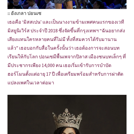
:: อังเกลา ปอนเซ
เธอคือ ‘มิสสเปน’ และเป็นนางงามข้ามเพศคนแรกของเวที
มิสยูนิเวิร์ส ประจำปี 2018 ซึ่งจัดขึ้นที่กรุงเทพฯ “ฉันอยากส่ง
เสียงแทนใครหลายคนที่ไม่มี ทั้งที่สมควรได้รับมานาน
แล้ว” เธอบอกกับสื่อในครั้งนั้นว่า เธอต้องการจะสอนบท
เรียนให้กับโลก ปอนเซมีพื้นเพจากปิลาส เมืองชนบทเล็กๆ ที่
มีประชากรเพียง 14,000 คน เธอเริ่มเข้ารับการบำบัด
ฮอร์โมนตั้งแต่อายุ 17 ปี เพื่อเตรียมพร้อมสำหรับการผ่าตัด
แปลงเพศในเวลาต่อมา