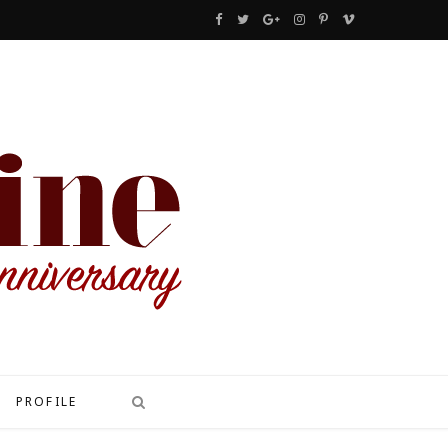
F
T
G
I
P
V
a
w
o
n
i
i
c
i
o
s
n
m
e
t
g
t
t
e
b
t
l
a
e
o
o
e
e
g
r
o
r
P
r
e
k
l
a
s
u
m
t
s
PROFILE