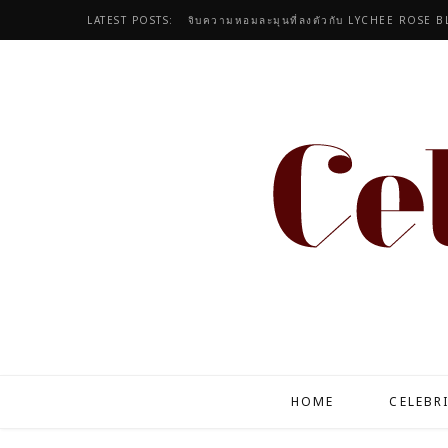
LATEST POSTS:
“แม่อุ๊ มณฑ์ลัชชา” นำทีมลูกหลานเซเลบ สร้างโม
HOME
CELEBR