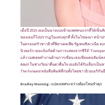
เมื่อปี 2015 เธอเป็นนางแบบข้ามเพศคนแรกที่ได้เซ็นส
ของเธอก็ไปปรากฏในแทบทุกที่ ทั้งในโฆษณา หน้าปกนิ
ในครอบครัวชาวยิวที่ฟิลาเดลเฟีย รัฐเพนซิลเวเนีย
นิวยอร์ก เธอแจ้งเกิดด้านการแสดงจากซีรีส์ ‘Transp
แล้ว เนฟเคยทำงานด้านการเขียน เธอเขียนคอลัมน์หลาก
Adult ในช่วงวัยน่าตื่นตาตื่นใจ เธอยังได้รับเลือกเป็น
The Forward หนังสือพิมพ์ที่ก่อตั้งโดยชาวยิวอเมริกันอ
Bradley Manning : แปลงเพศระหว่างต้องโทษจำคุก