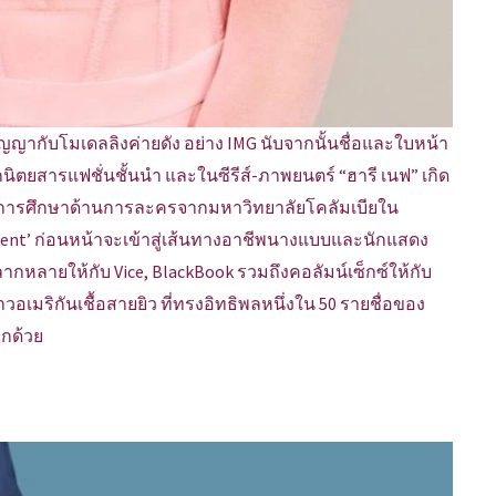
ัญญากับโมเดลลิงค่ายดัง อย่าง IMG นับจากนั้นชื่อและใบหน้า
ตยสารแฟชั่นชั้นนำ และในซีรีส์-ภาพยนตร์ “ฮารี เนฟ” เกิด
 จบการศึกษาด้านการละครจากมหาวิทยาลัยโคลัมเบียใน
arent’ ก่อนหน้าจะเข้าสู่เส้นทางอาชีพนางแบบและนักแสดง
หลายให้กับ Vice, BlackBook รวมถึงคอลัมน์เซ็กซ์ให้กับ
ชาวอเมริกันเชื้อสายยิว ที่ทรงอิทธิพลหนึ่งใน 50 รายชื่อของ
ีกด้วย