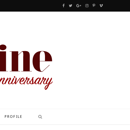
F
T
G
I
P
V
a
w
o
n
i
i
c
i
o
s
n
m
e
t
g
t
t
e
b
t
l
a
e
o
o
e
e
g
r
o
r
P
r
e
k
l
a
s
u
m
t
s
PROFILE