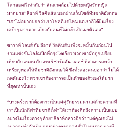
โลกฮอคกี เท่ากับว่า ฉันแวดล้อมไปด้วยหญิงรักหญิง
มากมาย” ลีอาห์ วิลคินสัน บอกผ่านเว็บไซต์ทีมชาติอังกฤษ
“เราไม่อยากบอกว่าเราโชคดีแค่ไหน แต่เราก็ได้ยินเรื่อง
เศร้าๆ มากมาย เกี่ยวกับคนที่ไม่กล้าเปิดเผยตัวเอง”
ซาราห์ โจนส์ กับ ลีอาห์ วิลคินสัน เพิ่งจะหมั้นกันก่อนไป
ร่วมแข่งขันโอลิมปิกที่กรุงโตเกียว พวกเขามักถูกเปรียบ
เทียบกับ เฮเลน กับ เคท ริชาร์ดสัน-วอลช์ ที่สามารถคว้า
เหรียญทองให้ทีมชาติอังกฤษได้ ซึ่งทั้งสองคนบอกว่า ไม่ได้
กดดันอะไร พวกเขาต้องการจะเป็นตัวของตัวเองให้มาก
ที่สุดเท่านั้นเอง
“บางครั้งเราก็ต้องการเป็นแค่คู่รักธรรมดา แต่ด้วยความที่
เราเป็นนักกีฬาทีมชาติ ก็ทำให้เราต้องคิดถึงความเป็บแบบ
อย่างในเรื่องต่างๆ ด้วย” ลีอาห์กล่าวอีกว่า “แต่คุณคงไม่
อยากจะทำตัวเป็นแบบอย่างตลอด 24 ชั่วโมงหรอก บางที