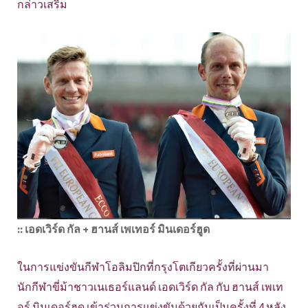
กล่าวเสริม
:: เอดเวิร์ด กัล + ฮานส์ เพเทอร์ มินเดอร์ฮูด
ในการแข่งขันกีฬาโอลิมปิกที่กรุงโตเกียวครั้งที่ผ่านมา
นักกีฬาขี่ม้าชาวเนเธอร์แลนด์ เอดเวิร์ด กัล กับ ฮานส์ เพเท
อร์ มินเดอร์ฮูด เข้าร่วมการแข่งขันด้วยกันเป็นครั้งที่ 4 หลัง