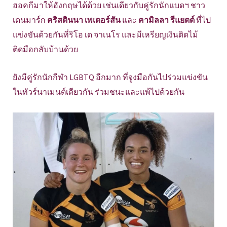
ฮอคกีมาให้อังกฤษได้ด้วย เช่นเดียวกับคู่รักนักแบดฯ ชาว
เดนมาร์ก
คริสตินนา เพเดอร์สัน
และ
คามิลลา รีแยตต์
ที่ไป
แข่งขันด้วยกันที่ริโอ เด จาเนโร และมีเหรียญเงินติดไม้
ติดมือกลับบ้านด้วย
ยังมีคู่รักนักกีฬา LGBTQ อีกมาก ที่จูงมือกันไปร่วมแข่งขัน
ในทัวร์นาเมนต์เดียวกัน ร่วมชนะและแพ้ไปด้วยกัน