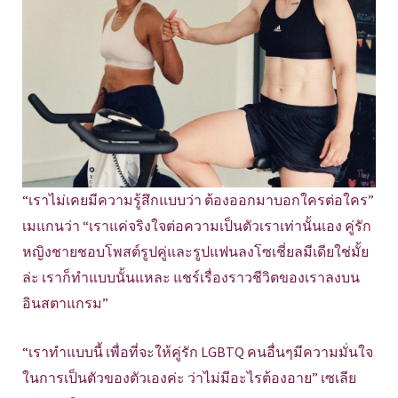
“เราไม่เคยมีความรู้สึกแบบว่า ต้องออกมาบอกใครต่อใคร”
เมแกนว่า “เราแค่จริงใจต่อความเป็นตัวเราเท่านั้นเอง คู่รัก
หญิงชายชอบโพสต์รูปคู่และรูปแฟนลงโซเชี่ยลมีเดียใช่มั้ย
ล่ะ เราก็ทำแบบนั้นแหละ แชร์เรื่องราวชีวิตของเราลงบน
อินสตาแกรม”
“เราทำแบบนี้ เพื่อที่จะให้คู่รัก LGBTQ คนอื่นๆมีความมั่นใจ
ในการเป็นตัวของตัวเองค่ะ ว่าไม่มีอะไรต้องอาย” เซเลีย