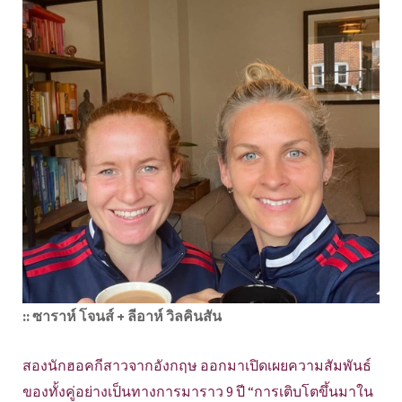
:: ซาราห์ โจนส์ + ลีอาห์ วิลคินสัน
สองนักฮอคกีสาวจากอังกฤษ ออกมาเปิดเผยความสัมพันธ์
ของทั้งคู่อย่างเป็นทางการมาราว 9 ปี “การเติบโตขึ้นมาใน