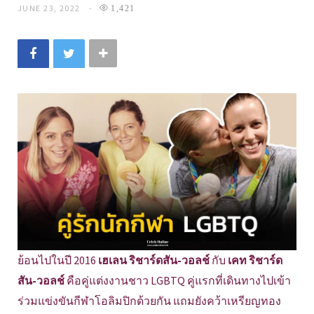
JUNE 23, 2022
1,421
ย้อนไปในปี 2016
เฮเลน ริชาร์ดสัน-วอลช์
กับ
เคท ริชาร์ด
สัน-วอลช์
คือคู่แต่งงานชาว LGBTQ คู่แรกที่เดินทางไปเข้า
ร่วมแข่งขันกีฬาโอลิมปิกด้วยกัน แถมยังคว้าเหรียญทอง