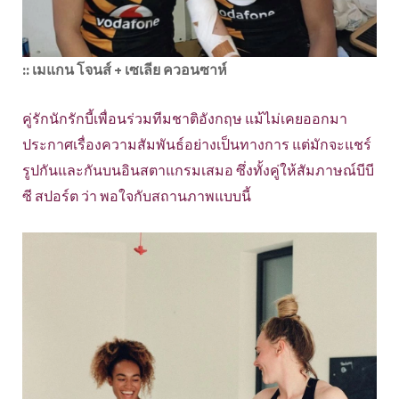
:: เมแกน โจนส์ + เซเลีย ควอนซาห์
คู่รักนักรักบี้เพื่อนร่วมทีมชาติอังกฤษ แม้ไม่เคยออกมา
ประกาศเรื่องความสัมพันธ์อย่างเป็นทางการ แต่มักจะแชร์
รูปกันและกันบนอินสตาแกรมเสมอ ซึ่งทั้งคู่ให้สัมภาษณ์บีบี
ซี สปอร์ต ว่า พอใจกับสถานภาพแบบนี้