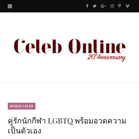
F
T
G
I
P
V
a
w
o
n
i
i
c
i
o
s
n
m
e
t
g
t
t
e
b
t
l
a
e
o
o
e
e
g
r
o
r
P
r
e
k
l
a
s
u
m
t
WORLD CELEB
คู่รักนักกีฬา LGBTQ พร้อมอวดความ
s
เป็นตัวเอง