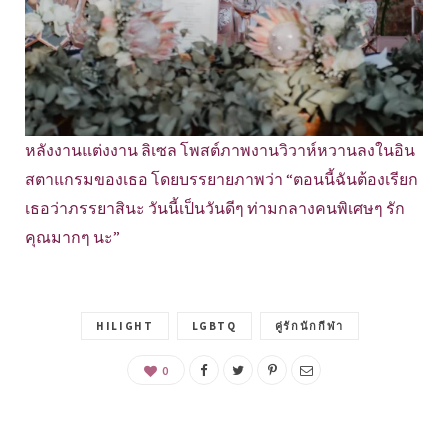
หลังงานแต่งงาน ลิเซล โพสต์ภาพงานวิวาห์หวานลงในอิน
สตาแกรมของเธอ โดยบรรยายภาพว่า “ตอนนี้ฉันต้องเรียก
เธอว่าภรรยาสินะ วันนี้เป็นวันดีๆ ท่ามกลางคนพิเศษๆ รัก
คุณมากๆ นะ”
HILIGHT
LGBTQ
คู่รักนักกีฬา
0