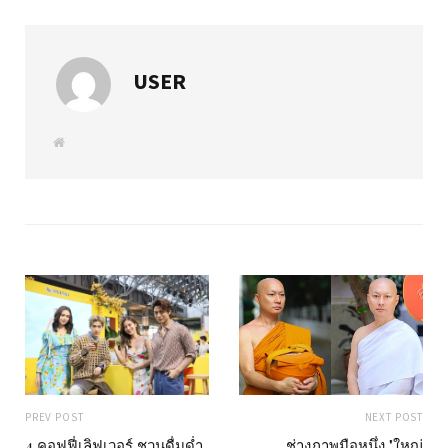
USER
W
e
b
s
i
t
e
PREV POST
NEXT POST
4 คอฟฟี่เลิฟเวอร์ ชวนดื่มด่ำ
ช่างภาพมือหนึ่ง "ใหญ่