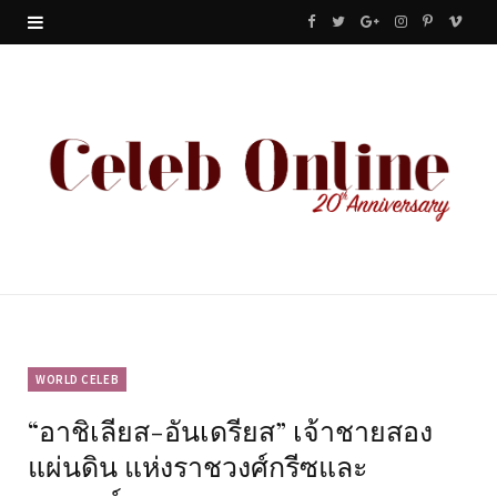
F
T
G
I
P
V
a
w
o
n
i
i
c
i
o
s
n
m
e
t
g
t
t
e
b
t
l
a
e
o
o
e
e
g
r
o
r
P
r
e
k
l
a
s
u
m
t
WORLD CELEB
“อาชิเลียส-อันเดรียส” เจ้าชายสอง
s
แผ่นดิน แห่งราชวงศ์กรีซและ