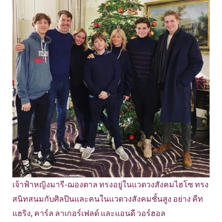
เจ้าฟ้าหญิงมารี-ฌองตาล ทรงอยู่ในแวดวงสังคมไฮโซ ทรง
สนิทสนมกับศิลปินและคนในแวดวงสังคมชั้นสูง อย่าง คีท
แฮริง, คาร์ล ลาเกอร์เฟลด์ และแอนดี วอร์ฮอล