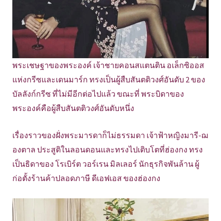
พระเชษฐาของพระองค์ เจ้าชายคอนสแตนติน อเล็กซิออส
แห่งกรีซและเดนมาร์ก ทรงเป็นผู้สืบสันตติวงศ์อันดับ 2 ของ
บัลลังก์กรีซ ที่ไม่มีอีกต่อไปแล้ว ขณะที่ พระบิดาของ
พระองค์คือผู้สืบสันตติวงศ์อันดับหนึ่ง
เรื่องราวของฝั่งพระมารดาก็ไม่ธรรมดา เจ้าฟ้าหญิงมารี-ฌ
องตาล ประสูติในลอนดอนและทรงไปเติบโตที่ฮ่องกง ทรง
เป็นธิดาของ โรเบิร์ต วอร์เรน มิลเลอร์ นักธุรกิจพันล้าน ผู้
ก่อตั้งร้านค้าปลอดภาษี ดีเอฟเอส ของฮ่องกง