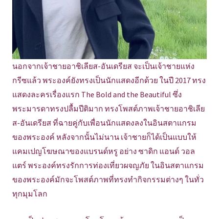
นอกจากเจ้าชายอาชิเลียส-อันเดรียส จะเป็นเจ้าชายแห่ง
กรีซแล้ว พระองค์ยังทรงเป็นนักแสดงอีกด้วย ในปี 2017 ทรง
แสดงละครเรื่องแรก The Bold and the Beautiful ซึ่ง
พระมารดาทรงปลื้มปีติมาก ทรงโพสต์ภาพเจ้าชายอาชิเลีย
ส-อันเดรียส ที่ฉายคู่กับเพื่อนนักแสดงลงในอินสตาแกรม
ของพระองค์ หลังจากนั้นไม่นาน เจ้าชายก็ได้เป็นแบบให้
แคมเปญโฆษณาของแบรนด์หรู อย่าง ซาดิก แอนด์ วอล
แตร์ พระองค์ทรงรักการท่องเที่ยวผจญภัย ในอินสตาแกรม
ของพระองค์มักจะโพสต์ภาพที่ทรงทำกิจกรรมต่างๆ ในทั่ว
ทุกมุมโลก