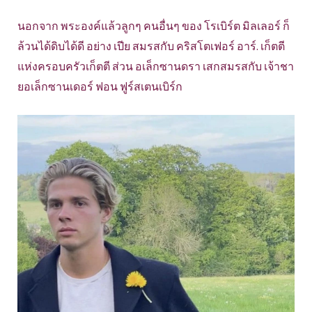
นอกจาก พระองค์แล้วลูกๆ คนอื่นๆ ของ โรเบิร์ต มิลเลอร์ ก็
ล้วนได้ดิบได้ดี อย่าง เปีย สมรสกับ คริสโตเฟอร์ อาร์. เก็ตตี
แห่งครอบครัวเก็ตตี ส่วน อเล็กซานดรา เสกสมรสกับ เจ้าชา
ยอเล็กซานเดอร์ ฟอน ฟูร์สเตนเบิร์ก