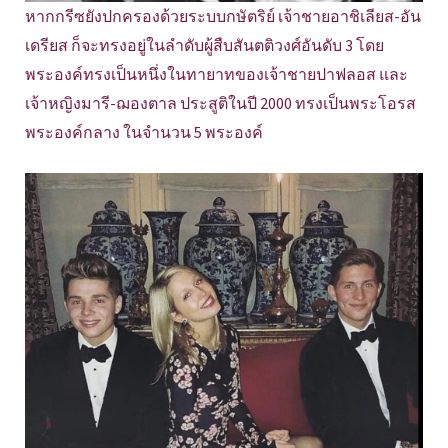
หากกรีซยังปกครองด้วยระบบกษัตริย์ เจ้าชายอาชิเลียส-อัน
เดรียส ก็จะทรงอยู่ในลำดับผู้สืบสันตติวงศ์อันดับ 3 โดย
พระองค์ทรงเป็นหนึ่งในทายาทของเจ้าชายปาฟลอส และ
เจ้าหญิงมารี-ฌองตาล ประสูติในปี 2000 ทรงเป็นพระโอรส
พระองค์กลาง ในจำนวน 5 พระองค์