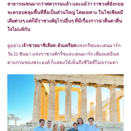
สาธารณชนมากว่าศตวรรษแล้ว และแม้ว่า ราชวงศ์อังกฤษ
จะครอบคลุมพื้นที่สื่อเป็นส่วนใหญ่ โดยเฉพาะ ในโซเชียลมี
เดียต่างๆ แต่ก็มีราชวงศ์ยุโรปอื่นๆ ที่มีเรื่องราวน่าตื่นตาตื่น
ใจไม่แพ้กัน
ดูอย่าง
เจ้าชายอาชิเลียส-อันเดรียส
แห่งกรีซและเดนมาร์ก
วัย 21 ชันษา แห่งราชวงศ์กรีซและเดนมาร์ก เพียงแค่อินส
ตาแกรมของพระองค์ ก็แสดงให้เห็นถึงชีวิตที่ไม่ธรรมดา