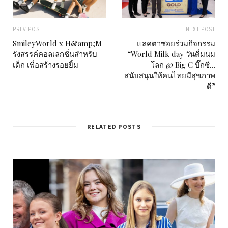
PREV POST
NEXT POST
SmileyWorld x H&amp;M
แลคตาซอยร่วมกิจกรรม
รังสรรค์คอลเลกชั่นสำหรับ
“World Milk day วันดื่มนม
เด็ก เพื่อสร้างรอยยิ้ม
โลก @ Big C บิ๊กซี…
สนับสนุนให้คนไทยมีสุขภาพ
ดี”
RELATED POSTS