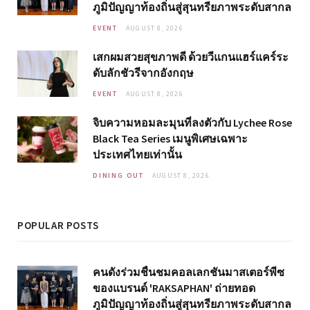
ภูมิปัญญาท้องถิ่นสู่สุนทรียภาพระดับสากล
EVENT
AUGUST 8, 2026
เสกผมสวยสุขภาพดี ด้วยวีแกนแฮร์แคร์ระ
ดับลักชัวรีจากอังกฤษ
EVENT
AUGUST 8, 2026
จิบความหอมละมุนที่ลงตัวกับ Lychee Rose
Black Tea Series เมนูพิเศษเฉพาะ
ประเทศไทยเท่านั้น
DINING OUT
AUGUST 8, 2026
POPULAR POSTS
คนดังร่วมชื่นชมคอลเลกชันมาสเตอร์พีซ
ของแบรนด์ 'RAKSAPHAN' ถ่ายทอด
ภูมิปัญญาท้องถิ่นสู่สุนทรียภาพระดับสากล