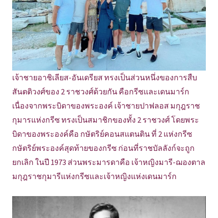
เจ้าชายอาชิเลียส-อันเดรียส ทรงเป็นส่วนหนึ่งของการสืบ
สันตติวงศ์ของ 2 ราชวงศ์ด้วยกัน คือกรีซและเดนมาร์ก
เนื่องจากพระบิดาของพระองค์ เจ้าชายปาฟลอส มกุฎราช
กุมารแห่งกรีซ ทรงเป็นสมาชิกของทั้ง 2 ราชวงศ์ โดยพระ
บิดาของพระองค์คือ กษัตริย์คอนสแตนติน ที่ 2 แห่งกรีซ
กษัตริย์พระองค์สุดท้ายของกรีซ ก่อนที่ราชบัลลังก์จะถูก
ยกเลิก ในปี 1973 ส่วนพระมารดาคือ เจ้าหญิงมารี-ฌองตาล
มกุฎราชกุมารีแห่งกรีซและเจ้าหญิงแห่งเดนมาร์ก