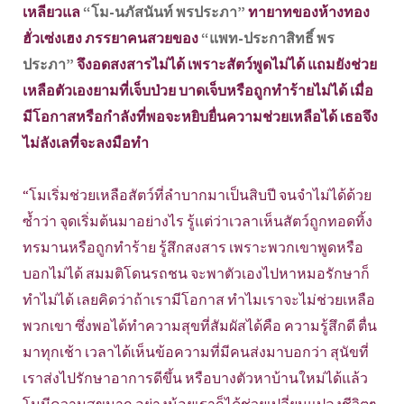
เหลียวแล
“โม-นภัสนันท์ พรประภา”
ทายาทของห้างทอง
ฮั่วเซ่งเฮง ภรรยาคนสวยของ
“แพท-ประกาสิทธิ์ พร
ประภา”
จึงอดสงสารไม่ได้ เพราะสัตว์พูดไม่ได้ แถมยังช่วย
เหลือตัวเองยามที่เจ็บป่วย บาดเจ็บหรือถูกทำร้ายไม่ได้ เมื่อ
มีโอกาสหรือกำลังที่พอจะหยิบยื่นความช่วยเหลือได้ เธอจึง
ไม่ลังเลที่จะลงมือทำ
“โมเริ่มช่วยเหลือสัตว์ที่ลำบากมาเป็นสิบปี จนจำไม่ได้ด้วย
ซ้ำว่า จุดเริ่มต้นมาอย่างไร รู้แต่ว่าเวลาเห็นสัตว์ถูกทอดทิ้ง
ทรมานหรือถูกทำร้าย รู้สึกสงสาร เพราะพวกเขาพูดหรือ
บอกไม่ได้ สมมติโดนรถชน จะพาตัวเองไปหาหมอรักษาก็
ทำไม่ได้ เลยคิดว่าถ้าเรามีโอกาส ทำไมเราจะไม่ช่วยเหลือ
พวกเขา​ ซึ่งพอได้ทำความสุขที่สัมผัสได้คือ ความรู้สึกดี ตื่น
มาทุกเช้า เวลาได้เห็นข้อความที่มีคนส่งมาบอกว่า สุนัขที่
เราส่งไปรักษาอาการดีขึ้น หรือบางตัวหาบ้านใหม่ได้แล้ว