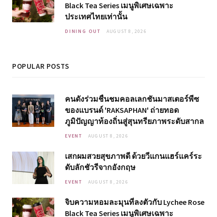
Black Tea Series เมนูพิเศษเฉพาะ
ประเทศไทยเท่านั้น
DINING OUT
AUGUST 8, 2026
POPULAR POSTS
คนดังร่วมชื่นชมคอลเลกชันมาสเตอร์พีซ
ของแบรนด์ 'RAKSAPHAN' ถ่ายทอด
ภูมิปัญญาท้องถิ่นสู่สุนทรียภาพระดับสากล
EVENT
AUGUST 8, 2026
เสกผมสวยสุขภาพดี ด้วยวีแกนแฮร์แคร์ระ
ดับลักชัวรีจากอังกฤษ
EVENT
AUGUST 8, 2026
จิบความหอมละมุนที่ลงตัวกับ Lychee Rose
Black Tea Series เมนูพิเศษเฉพาะ