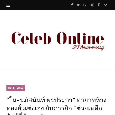
F
T
G
I
P
V
a
w
o
n
i
i
c
i
o
s
n
m
e
t
g
t
t
e
b
t
l
a
e
o
o
e
e
g
r
o
r
P
r
e
k
l
a
s
u
m
t
INTERVIEW
“โม-นภัสนันท์ พรประภา” ทายาทห้าง
s
ทองฮั่วเซ่งเฮง กับภารกิจ “ช่วยเหลือ