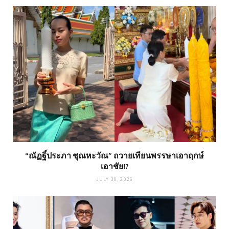
“ณัฏฐิ์ประภา ชุณหะวัณ” ถวายเทียนพรรษาเอาฤกษ์
เอาชัย!?
JULY 30, 2026