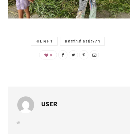
HILIGHT
นภัสนันท์ พรประภา
0
USER
W
e
b
s