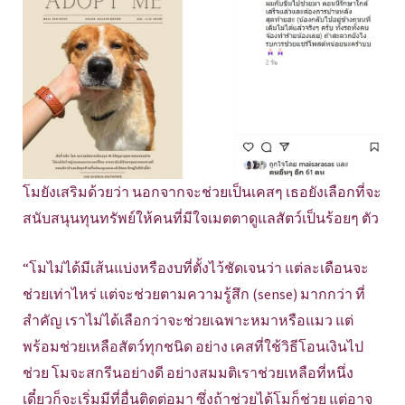
โมยังเสริมด้วยว่า นอกจากจะช่วยเป็นเคสๆ เธอยังเลือกที่จะ
สนับสนุนทุนทรัพย์ให้คนที่มีใจเมตตาดูแลสัตว์เป็นร้อยๆ ตัว
“โมไม่ได้มีเส้นแบ่งหรืองบที่ตั้งไว้ชัดเจนว่า แต่ละเดือนจะ
ช่วยเท่าไหร่ แต่จะช่วยตามความรู้สึก (sense) มากกว่า ที่
สำคัญ เราไม่ได้เลือกว่าจะช่วยเฉพาะหมาหรือแมว แต่
พร้อมช่วยเหลือสัตว์ทุกชนิด อย่าง เคสที่ใช้วิธีโอนเงินไป
ช่วย โมจะสกรีนอย่างดี อย่างสมมติเราช่วยเหลือที่หนึ่ง
เดี๋ยวก็จะเริ่มมีที่อื่นติดต่อมา ซึ่งถ้าช่วยได้โมก็ช่วย แต่อาจ