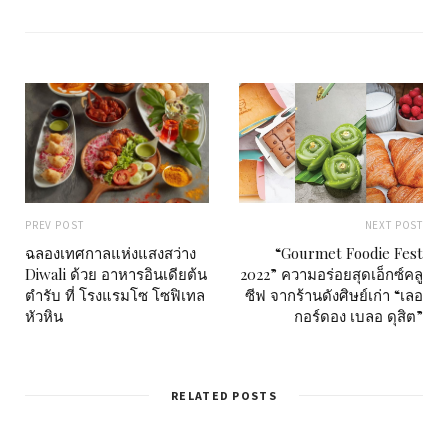
i
t
e
PREV POST
NEXT POST
ฉลองเทศกาลแห่งแสงสว่าง
“Gourmet Foodie Fest
Diwali ด้วย อาหารอินเดียต้น
2022” ความอร่อยสุดเอ็กซ์คลู
ตำรับ ที่ โรงแรมโซ โซฟิเทล
ซีฟ จากร้านดังศิษย์เก่า “เลอ
หัวหิน
กอร์ดอง เบลอ ดุสิต”
RELATED POSTS