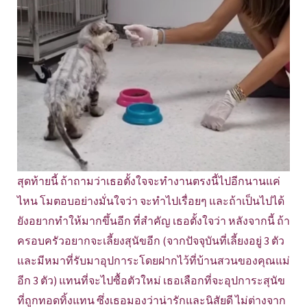
สุดท้ายนี้ ถ้าถามว่าเธอตั้งใจจะทำงานตรงนี้ไปอีกนานแค่
ไหน โมตอบอย่างมั่นใจว่า จะทำไปเรื่อยๆ และถ้าเป็นไปได้
ยังอยากทำให้มากขึ้นอีก ที่สำคัญ เธอตั้งใจว่า หลังจากนี้ ถ้า
ครอบครัวอยากจะเลี้ยงสุนัขอีก (จากปัจจุบันที่เลี้ยงอยู่ 3 ตัว
และมีหมาที่รับมาอุปการะโดยฝากไว้ที่บ้านสวนของคุณแม่
อีก 3 ตัว) แทนที่จะไปซื้อตัวใหม่ เธอเลือกที่จะอุปการะสุนัข
ที่ถูกทอดทิ้งแทน ซึ่งเธอมองว่าน่ารักและนิสัยดี ไม่ต่างจาก