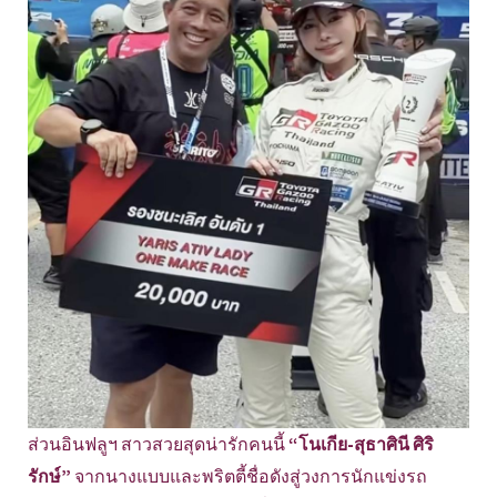
ส่วนอินฟลูฯ สาวสวยสุดน่ารักคนนี้
“โนเกีย-สุธาศินี ศิริ
รักษ์”
จากนางแบบและพริตตี้ชื่อดังสู่วงการนักแข่งรถ