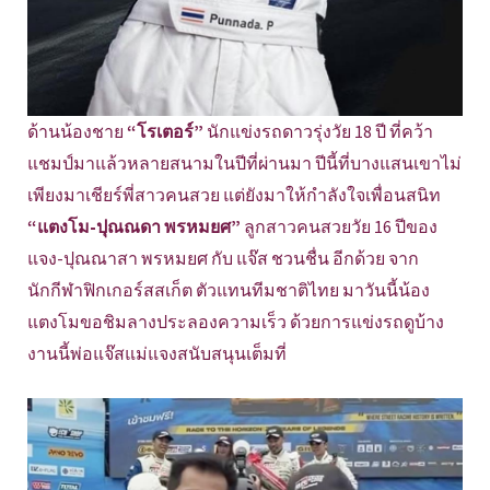
ด้านน้องชาย
“โรเตอร์”
นักแข่งรถดาวรุ่งวัย 18 ปี ที่คว้า
แชมป์มาแล้วหลายสนามในปีที่ผ่านมา ปีนี้ที่บางแสนเขาไม่
เพียงมาเชียร์พี่สาวคนสวย แต่ยังมาให้กำลังใจเพื่อนสนิท
“แตงโม-ปุณณดา พรหมยศ”
ลูกสาวคนสวยวัย 16 ปีของ
แจง-ปุณณาสา พรหมยศ กับ แจ๊ส ชวนชื่น อีกด้วย จาก
นักกีฬาฟิกเกอร์สสเก็ต ตัวแทนทีมชาติไทย มาวันนี้น้อง
แตงโมขอชิมลางประลองความเร็ว ด้วยการแข่งรถดูบ้าง
งานนี้พ่อแจ๊สแม่แจงสนับสนุนเต็มที่