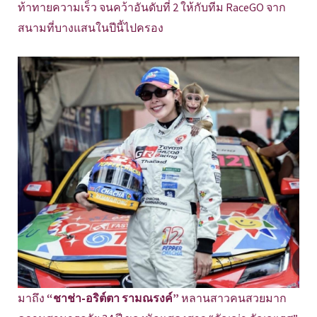
ท้าทายความเร็ว จนคว้าอันดับที่ 2 ให้กับทีม RaceGO จาก
สนามที่บางแสนในปีนี้ไปครอง
มาถึง
“ชาช่า-อริต์ตา รามณรงค์”
หลานสาวคนสวยมาก