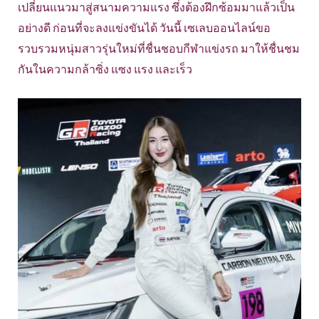
เปลี่ยนแนวมาสู่สนามความแรง ซึ่งต้องฝึกซ้อมมาแล้วเป็น
อย่างดี ก่อนที่จะลงแข่งขันได้ วันนี้ เซเลบออนไลน์ขอ
รวบรวมหนุ่มสาวรุ่นใหม่ที่ชื่นชอบกีฬาแข่งรถ มาให้ชื่นชม
กันในความกล้าซิ่ง แซง แรง และเร็ว