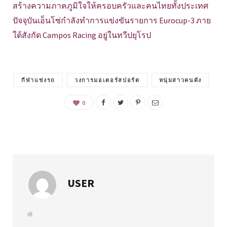
สร้างความภาคภูมิใจให้ครอบครัวและคนไทยทั้งประเทศ
ปัจจุบันเอ็นโซ่กำลังทำการแข่งขันรายการ Eurocup-3 ภาย
ใต้สังกัด Campos Racing อยู่ในทวีปยุโรป
กีฬาแข่งรถ
วงการมอเตอร์สปอร์ต
หนุ่มสาวคนดัง
0
USER
W
e
b