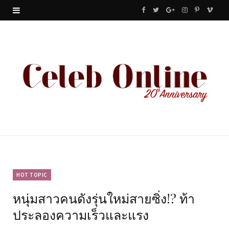
F
T
G
I
P
V
a
w
o
n
i
i
c
i
o
s
n
m
e
t
g
t
t
e
b
t
l
a
e
o
o
e
e
g
r
o
r
P
r
e
k
l
a
s
u
m
t
HOT TOPIC
หนุ่มสาวคนดังรุ่นใหม่สายซิ่ง!? ท้า
s
ประลองความเร็วและแรง