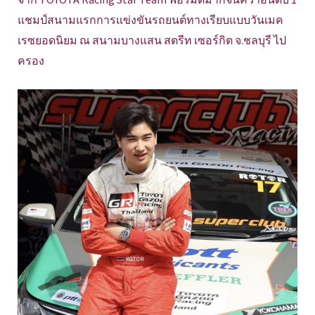
แชมป์สนามแรกการแข่งขันรถยนต์ทางเรียบแบบวันเมค
เรซยอดนิยม ณ สนามบางแสน สตรีท เซอร์กิต จ.ชลบุรี ไป
ครอง