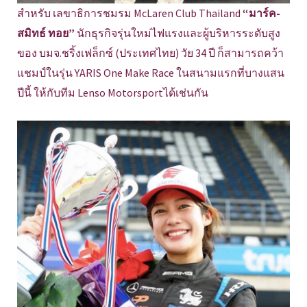
สำหรับ เลขาธิการชมรม McLaren Club Thailand
“มาร์ค-
สมิทธ์ ทอย”
นักธุรกิจรุ่นใหม่ไฟแรงและผู้บริหารระดับสูง
ของ บมจ.ชริ้งเฟล็กซ์ (ประเทศไทย) วัย 34 ปี ก็สามารถคว้า
แชมป์ในรุ่น YARIS One Make Race ในสนามแรกที่บางแสน
ปีนี้ ให้กับทีม Lenso Motorsportได้เช่นกัน