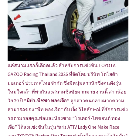
แค่สนามแรกก็เดือดแล้ว สำหรับการแข่งขัน TOYOTA
GAZOO Racing Thailand 2026 ที่จัดโดย บริษัท โตโยต้า
มอเตอร์ ประเทศไทย จำกัด ซึ่งมีหนุ่มสาวนักซิ่งคนดังรุ่น
ใหม่ใจกล้า ที่พากันลงสนามชิงชัยมากมาย งานนี้ สาวน้อย
วัย 20 ปี
“มิย่า-พิชชา ทองเจือ”
ลูกสาวคนกลางมากความ
สามารถของ “พีท ทองเจือ” กับ เจ็ง วิไลลักษณ์ ที่รักการแข่ง
รถตามรอยคุณพ่อและน้องชาย “โรเตอร์-ไพชยนต์ ทอง
เจือ” ได้ลงแข่งขันในรุ่น Yaris ATIV Lady One Make Race
จาก TOYOTA Racing Star Team ฟอร์มดีมากจนคว้าอันดับ 1