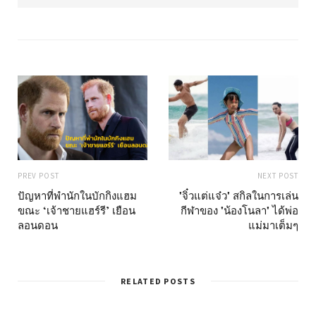
s
i
t
e
PREV POST
NEXT POST
ปัญหาที่พำนักในบักกิงแฮม
"จิ๋วแต่แจ๋ว" สกิลในการเล่น
ขณะ ‘เจ้าชายแฮร์รี’ เยือน
กีฬาของ "น้องโนลา" ได้พ่อ
ลอนดอน
แม่มาเต็มๆ
RELATED POSTS