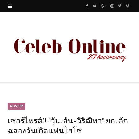
F
T
G
I
P
V
a
w
o
n
i
i
c
i
o
s
n
m
e
t
g
t
t
e
b
t
l
a
e
o
o
e
e
g
r
o
r
P
r
e
k
l
a
s
u
m
t
GOSSIP
เซอร์ไพรส์!! "วุ้นเส้น-วิริฒิพา" ยกเค้ก
s
ฉลองวันเกิดแฟนไฮโซ