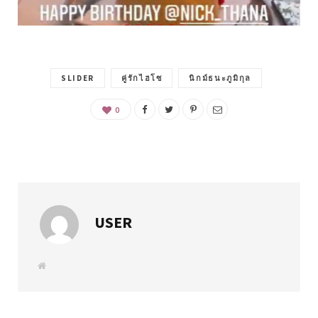
SLIDER
คู่รักไฮโซ
นิกม์ธนะภูมิกุล
0
USER
W
e
b
s
i
t