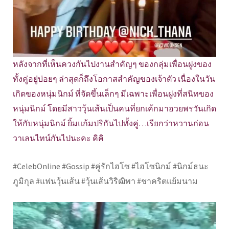
หลังจากที่เห็นควงกันไปงานสำคัญๆ ของกลุ่มเพื่อนฝูงของ
ทั้งคู่อยู่บ่อยๆ ล่าสุดก็ถึงโอกาสสำคัญของเจ้าตัว เนื่องในวัน
เกิดของหนุ่มนิกม์ ที่จัดขึ้นเล็กๆ มีเฉพาะเพื่อนฝูงที่สนิทของ
หนุ่มนิกม์ โดยมีสาววุ้นเส้นเป็นคนที่ยกเค้กมาอวยพรวันเกิด
ให้กับหนุ่มนิกม์ ยิ้มแก้มปริกันไปทั้งคู่…เรียกว่าหวานก่อน
วาเลนไทน์กันไปนะคะ คิคิ
#CelebOnline #Gossip #คู่รักไฮโซ #ไฮโซนิกม์ #นิกม์ธนะ
ภูมิกุล #แฟนวุ้นเส้น #วุ้นเส้นวิริฒิพา #ชาคริตแย้มนาม