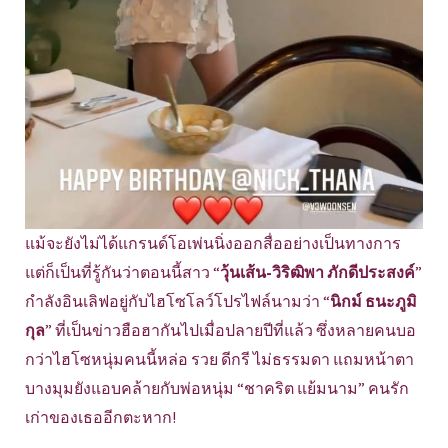
แม้จะยังไม่ได้แกรนด์โอเพ่นนิ่งออกสื่ออย่างเป็นทางการ
แต่ก็เป็นที่รู้กันว่าตอนนี้สาว “
วุ้นเส้น-วิริฒิพา ภักดีประสงค์
”
กำลังอินเลิฟอยู่กับไฮโซโลว์โปรไฟล์นามว่า “
นิกม์ ธนะภูมิ
กุล
” ที่เป็นข่าวฮือฮากันไปเมื่อปลายปีที่แล้ว ซึ่งหลายคนบอ
กว่าไฮโซหนุ่มคนนี้หล่อ รวย ดีกรี ไม่ธรรมดา แถมหน้าตา
บางมุมยังแอบคล้ายกับพ่อหนุ่ม “ชาคริต แย้มนาม” คนรัก
เก่าของเธออีกตะหาก!