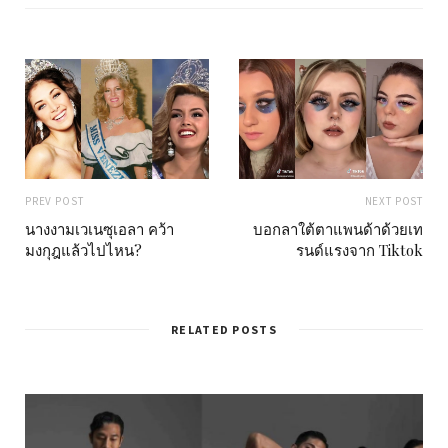
e
PREV POST
NEXT POST
นางงามเวเนซุเอลา คว้า
บอกลาใต้ตาแพนด้าด้วยเท
มงกุฎแล้วไปไหน?
รนด์แรงจาก Tiktok
RELATED POSTS