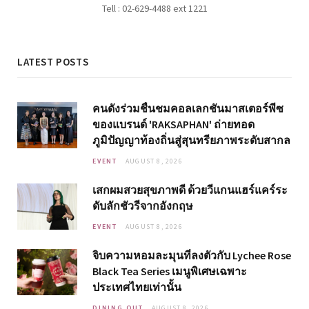
Tell : 02-629-4488 ext 1221
LATEST POSTS
คนดังร่วมชื่นชมคอลเลกชันมาสเตอร์พีซ
ของแบรนด์ 'RAKSAPHAN' ถ่ายทอด
ภูมิปัญญาท้องถิ่นสู่สุนทรียภาพระดับสากล
EVENT
AUGUST 8, 2026
เสกผมสวยสุขภาพดี ด้วยวีแกนแฮร์แคร์ระ
ดับลักชัวรีจากอังกฤษ
EVENT
AUGUST 8, 2026
จิบความหอมละมุนที่ลงตัวกับ Lychee Rose
Black Tea Series เมนูพิเศษเฉพาะ
ประเทศไทยเท่านั้น
DINING OUT
AUGUST 8, 2026