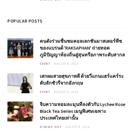
POPULAR POSTS
คนดังร่วมชื่นชมคอลเลกชันมาสเตอร์พีซ
ของแบรนด์ 'RAKSAPHAN' ถ่ายทอด
ภูมิปัญญาท้องถิ่นสู่สุนทรียภาพระดับสากล
EVENT
AUGUST 8, 2026
เสกผมสวยสุขภาพดี ด้วยวีแกนแฮร์แคร์ระ
ดับลักชัวรีจากอังกฤษ
EVENT
AUGUST 8, 2026
จิบความหอมละมุนที่ลงตัวกับ Lychee Rose
Black Tea Series เมนูพิเศษเฉพาะ
ประเทศไทยเท่านั้น
DINING OUT
AUGUST 8, 2026