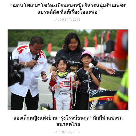
"ฌอน โพเอม" โชว์ทะเบียนสมรสผู้บริหารหนุ่มร้านเพชร
แบรนด์ดัง! ที่แท้เรื่องโอละพ่อ!
AUGUST 7, 2026
สองเด็กหญิงแห่งบ้าน “รุ่งโรจน์ธนกุล” นักกีฬาแข่งรถ
อนาคตไกล
AUGUST 4, 2026