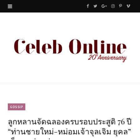
F
T
G
I
P
V
a
w
o
n
i
i
c
i
o
s
n
m
e
t
g
t
t
e
b
t
l
a
e
o
o
e
e
g
r
o
r
P
r
e
k
l
a
s
u
m
t
GOSSIP
ลูกหลานจัดฉลองครบรอบประสูติ 76 ปี
s
“ท่านชายใหม่-หม่อมเจ้าจุลเจิม ยุคล”