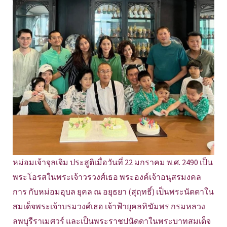
หม่อมเจ้าจุลเจิม ประสูติเมื่อวันที่ 22 มกราคม พ.ศ. 2490 เป็น
พระโอรสในพระเจ้าวรวงศ์เธอ พระองค์เจ้าอนุสรมงคล
การ กับหม่อมอุบล ยุคล ณ อยุธยา (สุฤทธิ์) เป็นพระนัดดาใน
สมเด็จพระเจ้าบรมวงศ์เธอ เจ้าฟ้ายุคลทิฆัมพร กรมหลวง
ลพบุรีราเมศวร์ และเป็นพระราชปนัดดาในพระบาทสมเด็จ