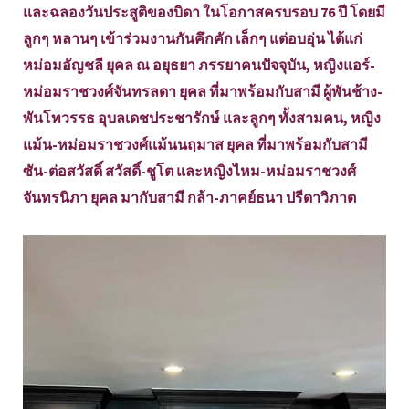
และฉลองวันประสูติของบิดา ในโอกาสครบรอบ 76 ปี โดยมี
ลูกๆ หลานๆ เข้าร่วมงานกันคึกคัก เล็กๆ แต่อบอุ่น ได้แก่
หม่อมอัญชลี ยุคล ณ อยุธยา ภรรยาคนปัจจุบัน, หญิงแอร์-
หม่อมราชวงศ์จันทรลดา ยุคล ที่มาพร้อมกับสามี ผู้พันช้าง-
พันโทวรรธ อุบลเดชประชารักษ์ และลูกๆ ทั้งสามคน, หญิง
แม้น-หม่อมราชวงศ์แม้นนฤมาส ยุคล ที่มาพร้อมกับสามี
ซัน-ต่อสวัสดิ์ สวัสดิ์-ชูโต และหญิงไหม-หม่อมราชวงศ์
จันทรนิภา ยุคล มากับสามี กล้า-ภาคย์ธนา ปรีดาวิภาต