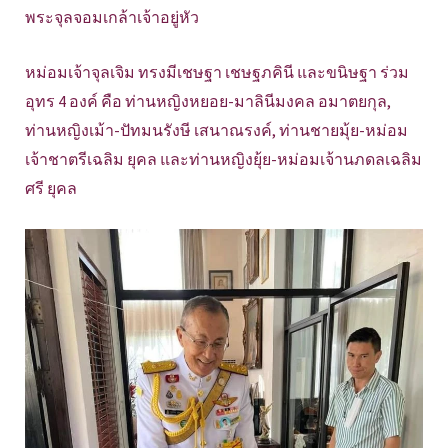
พระจุลจอมเกล้าเจ้าอยู่หัว
หม่อมเจ้าจุลเจิม ทรงมีเชษฐา เชษฐภคินี และขนิษฐา ร่วม
อุทร 4 องค์ คือ ท่านหญิงหยอย-มาลินีมงคล อมาตยกุล,
ท่านหญิงเม้า-ปัทมนรังษี เสนาณรงค์, ท่านชายมุ้ย-หม่อม
เจ้าชาตรีเฉลิม ยุคล และท่านหญิงยุ้ย-หม่อมเจ้านภดลเฉลิม
ศรี ยุคล