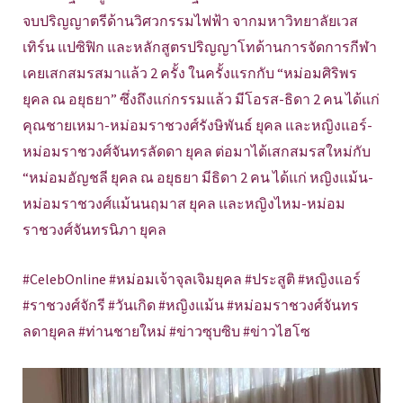
จบปริญญาตรีด้านวิศวกรรมไฟฟ้า จากมหาวิทยาลัยเวส
เทิร์น แปซิฟิก และหลักสูตรปริญญาโทด้านการจัดการกีฬา
เคยเสกสมรสมาแล้ว 2 ครั้ง ในครั้งแรกกับ “หม่อมศิริพร
ยุคล ณ อยุธยา” ซึ่งถึงแก่กรรมแล้ว มีโอรส-ธิดา 2 คน ได้แก่
คุณชายเหมา-หม่อมราชวงศ์รังษิพันธ์ ยุคล และหญิงแอร์-
หม่อมราชวงศ์จันทรลัดดา ยุคล ต่อมาได้เสกสมรสใหม่กับ
“หม่อมอัญชลี ยุคล ณ อยุธยา มีธิดา 2 คน ได้แก่ หญิงแม้น-
หม่อมราชวงศ์แม้นนฤมาส ยุคล และหญิงไหม-หม่อม
ราชวงศ์จันทรนิภา ยุคล
#CelebOnline #หม่อมเจ้าจุลเจิมยุคล #ประสูติ #หญิงแอร์
#ราชวงศ์จักรี #วันเกิด #หญิงแม้น #หม่อมราชวงศ์จันทร
ลดายุคล #ท่านชายใหม่ #ข่าวซุบซิบ #ข่าวไฮโซ