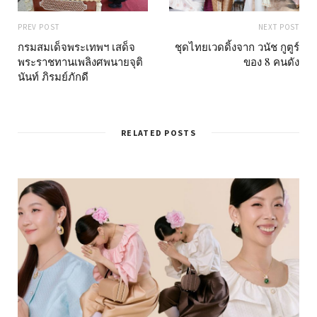
PREV POST
NEXT POST
กรมสมเด็จพระเทพฯ เสด็จ
ชุดไทยเวดดิ้งจาก วนัช กูตูร์
พระราชทานเพลิงศพนายจุติ
ของ 8 คนดัง
นันท์ ภิรมย์ภักดี
RELATED POSTS