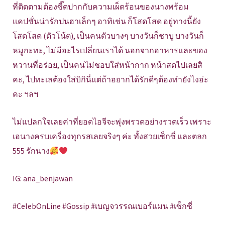
ที่ติดตามต้องซี๊ดปากกับความเผ็ดร้อนของนางพร้อม
แคปชั่นน่ารักปนฮาเล็กๆ อาทิเช่น ก็โสดโสด อยู่ทางนี้ยัง
โสดโสด (ตัวโน้ต), เป็นคนตัวบางๆ บางวันก็ชาบู บางวันก็
หมูกะทะ, ไม่มีอะไรเปลี่ยนเราได้ นอกจากอาหารและของ
หวานที่อร่อย, เป็นคนไม่ชอบใส่หน้ากาก หน้าสดไปเลยสิ
คะ, ไปทะเลต้องใส่บิกินี่แต่ถ้าอยากได้รักดีๆต้องทำยังไงอ่ะ
คะ ฯลฯ
ไม่แปลกใจเลยค่าที่ยอดไอจีจะพุ่งพรวดอย่างรวดเร็ว เพราะ
เอนางครบเครื่องทุกรสเลยจริงๆ ค่ะ ทั้งสวยเซ็กซี่ และตลก
555 รักนาง
IG: ana_benjawan
#CelebOnLine #Gossip #เบญจวรรณเบอร์แมน #เซ็กซี่