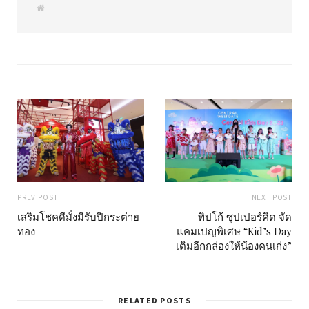
W
e
b
s
i
t
e
PREV POST
NEXT POST
เสริมโชคดีมั่งมีรับปีกระต่าย
ทิปโก้ ซุปเปอร์คิด จัด
ทอง
แคมเปญพิเศษ “Kid’s Day
เติมอีกกล่องให้น้องคนเก่ง”
RELATED POSTS