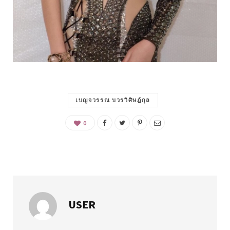
เบญจวรรณ บวรวิศิษฎ์กุล
0
USER