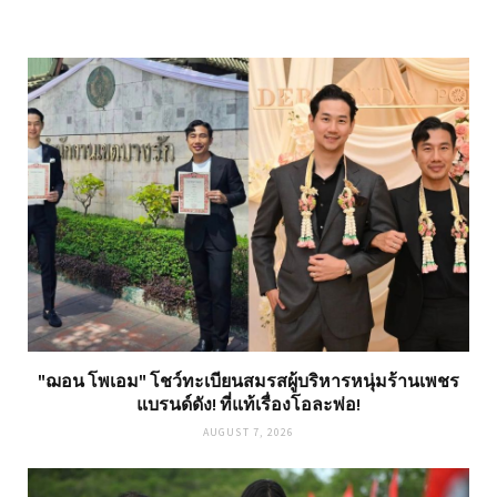
"ฌอน โพเอม" โชว์ทะเบียนสมรสผู้บริหารหนุ่มร้านเพชร
แบรนด์ดัง! ที่แท้เรื่องโอละพ่อ!
AUGUST 7, 2026