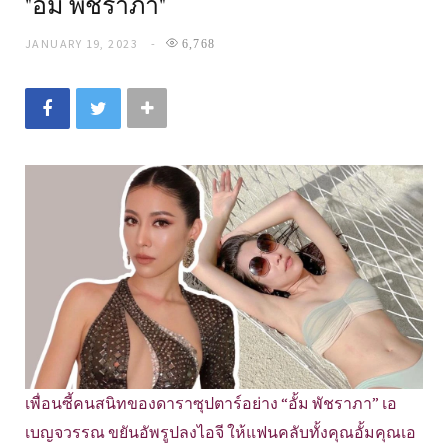
"อั้ม พัชราภา"
JANUARY 19, 2023
6,768
เพื่อนซี้คนสนิทของดาราซุปตาร์อย่าง “อั้ม พัชราภา” เอ
เบญจวรรณ ขยันอัพรูปลงไอจี ให้แฟนคลับทั้งคุณอั้มคุณเอ