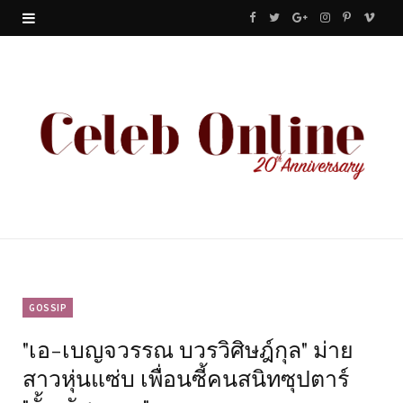
F
T
G
I
P
V
a
w
o
n
i
i
c
i
o
s
n
m
e
t
g
t
t
e
b
t
l
a
e
o
o
e
e
g
r
o
r
P
r
e
k
l
a
s
u
m
t
GOSSIP
"เอ-เบญจวรรณ บวรวิศิษฎ์กุล" ม่าย
s
สาวหุ่นแซ่บ เพื่อนซี้คนสนิทซุปตาร์