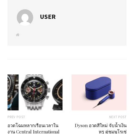
USER
W
e
b
s
i
t
e
PREV POST
NEXT POST
อวดโฉมหลากเรือนเวลาใน
Dyson อวดสีใหม่ จับน้ำเงิน
งาน Central International
หรู คู่ชมพูโรเซ่