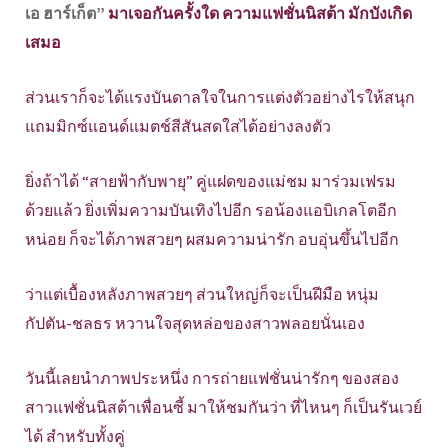
เอ ฮาร์เก็ต”
มาเจอกันครั้งใด ความแฟชั่นนิสต้า มักบังเกิด
เสมอ
ส่วนเราก็จะได้แรงบันดาลใจในการแต่งตัวอย่างไรให้สนุก
แถมมิกซ์แอนด์แมตช์สีสันสดใสได้อย่างลงตัว
ยิ่งถ้าได้ “สายฟ้ากับพายุ” คู่แฝดของแม่ชม มาร่วมเฟรม
ด้วยแล้ว ยิ่งเพิ่มความบันเทิงไปอีก รอน้องแอบิเกลโตอีก
หน่อย ก็จะได้ภาพสวยๆ ผสมความน่ารัก อบอุ่นขึ้นไปอีก
ว่าแต่เบื้องหลังภาพสวยๆ ส่วนใหญ่ก็จะเป็นฝีมือ หนุ่ม
กัปตัน-ชลธร หวานใจสุดหล่อของสาวพลอยนั่นเอง
วันนี้เลยนำภาพประหนึ่ง การถ่ายแฟชั่นน่ารักๆ ของสอง
สาวแฟชั่นนิสต้าเพื่อนซี้ มาให้ชมกันว่า ที่ไหนๆ ก็เป็นรันเวย์
ได้ สำหรับทั้งคู่