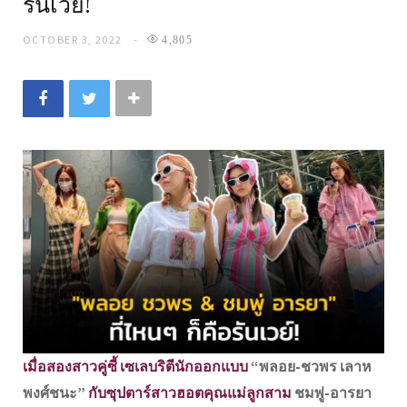
รันเวย์!
OCTOBER 3, 2022
4,805
เมื่อสองสาวคู่ซี้ เซเลบริตีนักออกแบบ
“พลอย-ชวพร เลาห
พงศ์ชนะ”
กับซุปตาร์สาวฮอตคุณแม่ลูกสาม
ชมพู่-อารยา