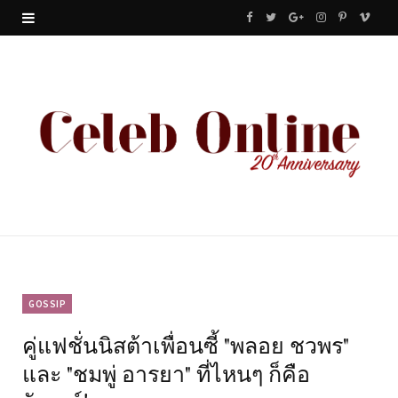
F
T
G
I
P
V
a
w
o
n
i
i
c
i
o
s
n
m
e
t
g
t
t
e
b
t
l
a
e
o
o
e
e
g
r
o
r
P
r
e
k
l
a
s
u
m
t
GOSSIP
คู่แฟชั่นนิสต้าเพื่อนซี้ "พลอย ชวพร"
s
และ "ชมพู่ อารยา" ที่ไหนๆ ก็คือ