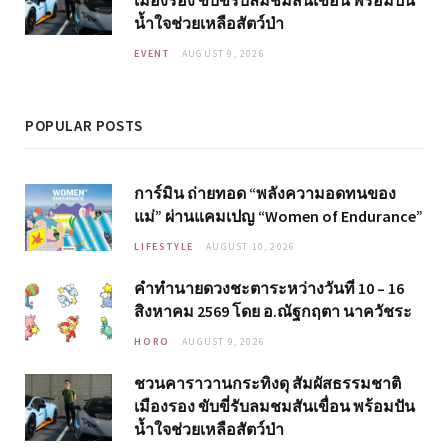
น้ำใจช่วยเหลือสัตว์ป่า
EVENT
AUGUST 9, 2026
POPULAR POSTS
การ์มิน ถ่ายทอด “พลังความอดทนของ
แม่” ผ่านแคมเปญ “Women of Endurance”
LIFESTYLE
AUGUST 10, 2026
คำทำนายดวงชะตาระหว่างวันที่ 10 – 16
สิงหาคม 2569 โดย อ.ณัฐกฤตา นาควัชระ
HORO
AUGUST 9, 2026
ชวนคาราวานกระทิงดุ สัมผัสธรรมชาติ
เมืองรอง ขับขี่รับลมชมสันเขื่อน พร้อมปัน
น้ำใจช่วยเหลือสัตว์ป่า