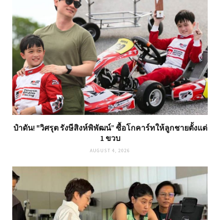
ป๋าดัน! "วิศรุต รังษีสิงห์พิพัฒน์” ซื้อโกคาร์ทให้ลูกชายตั้งแต่
1 ขวบ
AUGUST 4, 2026