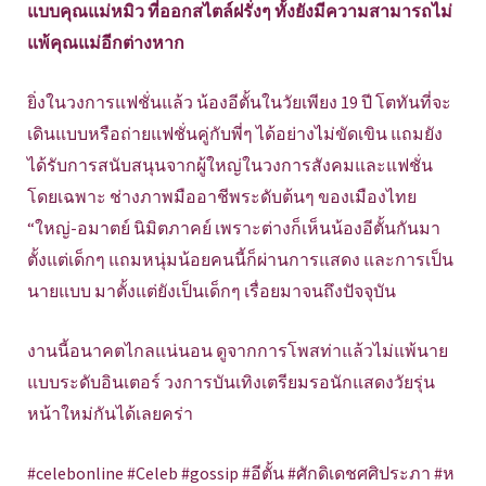
แบบคุณแม่หมิว ที่ออกสไตล์ฝรั่งๆ ทั้งยังมีความสามารถไม่
แพ้คุณแม่อีกต่างหาก
ยิ่งในวงการแฟชั่นแล้ว น้องอีตั้นในวัยเพียง 19 ปี โตทันที่จะ
เดินแบบหรือถ่ายแฟชั่นคู่กับพี่ๆ ได้อย่างไม่ขัดเขิน แถมยัง
ได้รับการสนับสนุนจากผู้ใหญ่ในวงการสังคมและแฟชั่น
โดยเฉพาะ ช่างภาพมืออาชีพระดับต้นๆ ของเมืองไทย
“ใหญ่-อมาตย์ นิมิตภาคย์ เพราะต่างก็เห็นน้องอีตั้นกันมา
ตั้งแต่เด็กๆ แถมหนุ่มน้อยคนนี้ก็ผ่านการแสดง และการเป็น
นายแบบ มาตั้งแต่ยังเป็นเด็กๆ เรื่อยมาจนถึงปัจจุบัน
งานนี้อนาคตไกลแน่นอน ดูจากการโพสท่าแล้วไม่แพ้นาย
แบบระดับอินเตอร์ วงการบันเทิงเตรียมรอนักแสดงวัยรุ่น
หน้าใหม่กันได้เลยคร่า
#celebonline #Celeb #gossip #อีตั้น #ศักดิเดชศศิประภา #ห