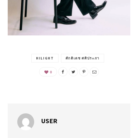
HILIGHT
ศักดิเดช ศศิประภา
0
USER