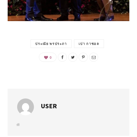
ประณัย พรประภา
เปา กาซอล
0
USER
W
e
b
s