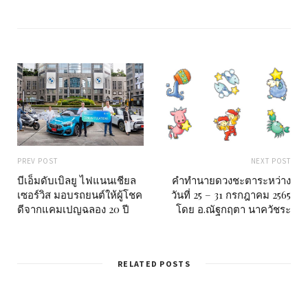
i
t
e
PREV POST
NEXT POST
บีเอ็มดับเบิลยู ไฟแนนเชียล
คำทำนายดวงชะตาระหว่าง
เซอร์วิส มอบรถยนต์ให้ผู้โชค
วันที่ 25 – 31 กรกฎาคม 2565
ดีจากแคมเปญฉลอง 20 ปี
โดย อ.ณัฐกฤตา นาควัชระ
RELATED POSTS