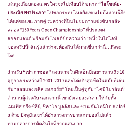
เล่นสูงเกือบสองเมตรใครจะไปเทียบได้ ขนาด
“ไฮโซณัย-
ประณัย พรประภา”
ไปขอกระทบไหล่ยังเขย่งไม่ถึง งานนี้จึง
ได้แต่ขอแชะภาพคู่ ระหว่างที่บินไปชมการแข่งขันกอล์ฟ
ฉลอง “150 Years Open Championship” ที่ประเทศ
สกอตแลนด์ พร้อมกับโพสต์ข้อความว่า “หนึ่งในไฮไลท์
ของทริปนี้! ฉันรู้แล้วว่าจะต้องกินให้มากขึ้นกว่านี้…ถึงจะ
โต!
สำหรับ
“เปา กาซอล”
ลงสนามในศึกเอ็นบีเอยาวนานถึง 18
ฤดูกาล ระหว่างปี 2001-2019 และโด่งดังสุดขีดในสมัยที่เล่น
กับ “ลอสแองเจลิส เลเกอร์ส” โดยเป็นคู่หูกับ “โคบี ไบรอันต์”
ตำนานผู้ล่วงลับ นอกจากนี้ เขายังเคยลงสนามให้กับทั้ง
เมมฟิส กรีซซ์ลีย์, ชิคาโก บูลล์ส และ ซาน อันโทนิโอ สเปอร์
ส ด้วย ปัจจุบันเขาได้อำลาวงการบาสเกตบอลไปแล้ว
ท่ามกลางการตัดสินใจที่ยากแสนยาก