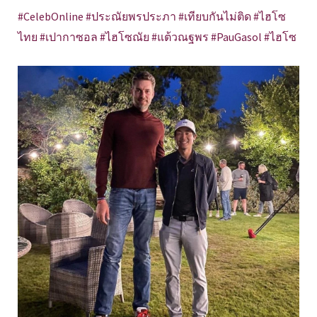
#CelebOnline #ประณัยพรประภา #เทียบกันไม่ติด #ไฮโซ
ไทย #เปากาซอล #ไฮโซณัย #แต้วณฐพร #PauGasol #ไฮโซ