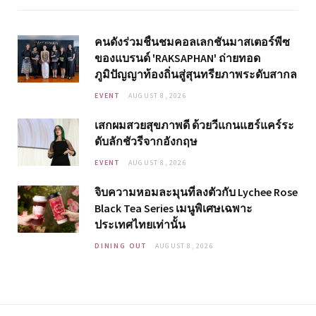
คนดังร่วมชื่นชมคอลเลกชันมาสเตอร์พีซ
ของแบรนด์ 'RAKSAPHAN' ถ่ายทอด
ภูมิปัญญาท้องถิ่นสู่สุนทรียภาพระดับสากล
EVENT
AUGUST 8, 2026
เสกผมสวยสุขภาพดี ด้วยวีแกนแฮร์แคร์ระ
ดับลักชัวรีจากอังกฤษ
EVENT
AUGUST 8, 2026
จิบความหอมละมุนที่ลงตัวกับ Lychee Rose
Black Tea Series เมนูพิเศษเฉพาะ
ประเทศไทยเท่านั้น
DINING OUT
AUGUST 8, 2026