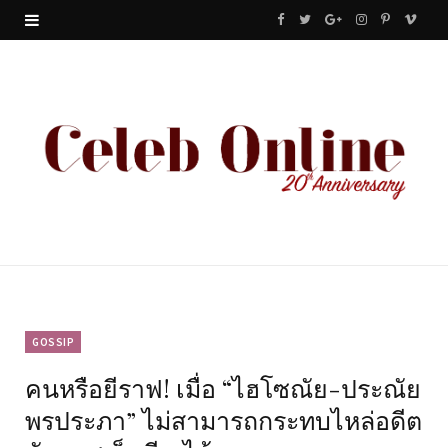
F
T
G
I
P
V
a
w
o
n
i
i
c
i
o
s
n
m
e
t
g
t
t
e
b
t
l
a
e
o
o
e
e
g
r
o
r
P
r
e
k
l
a
s
u
m
t
GOSSIP
คนหรือยีราฟ! เมื่อ “ไฮโซณัย-ประณัย
s
พรประภา” ไม่สามารถกระทบไหล่อดีต