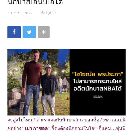
นักบาสเอ็นบีเอได้
JULY 26, 2022
1,889
จะสูงไปไหน!? ถ้าเราเจอกับนักบาสเกตบอลชื่อดังชาวสแปนิ
ชอย่าง
“เปา กาซอล”
ก็คงต้องนึกถามในใจ!!! ก็แหม…ขุ่นพี่