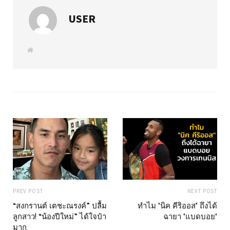
USER
W
e
b
s
i
t
e
PREV POST
NEXT POST
“สงกรานต์ เตชะณรงค์” ปลื้ม
ทำไม "นิค คีริออส" ถึงได้
ลูกสาว! “น้องปีใหม่” ได้ใจป๋า
ฉายา "แบดบอย"
มาก