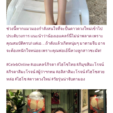
ช่วงนี้หากแมวมองกำลังสนใจที่จะปั้นดาวดวงใหม่เข้าไป
ประดับวงการ แนะนำว่าน้องเอแคลร์นี่ไม่น่าพลาด เพราะ
คุณสมบัติครบ! แต่เอ…ถ้าดังแล้วเกิดหนุ่มๆ มาตามจีบ อาจ
จะต้องหนักใจหน่อย เพราะคุณพ่อเอ้นี่หวงลูกสาวชะมัด!
#CelebOnline #เอแคลร์ภิรดา #ไฮโซไทย #ภิมุขสิมะโรจน์
#ภิรดาสิมะโรจน์ #ผู้ว่าฯกทม #อลิสาสิมะโรจน์ #ไฮโซสวย
หล่อ #ไฮโซ #ดาวดวงใหม่ #วัยรุ่นน่าจับตามอง