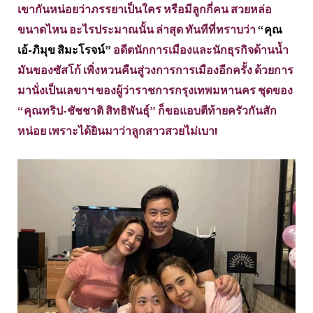
เขากันหน่อยว่าภรรยาเป็นใคร หรือมีลูกกี่คน สวยหล่อ
ขนาดไหน อะไรประมาณนั้น ล่าสุด ทันทีที่ทราบว่า
“คุณ
เอ้-ภิมุข สิมะโรจน์”
อดีตนักการเมืองและนักธุรกิจด้านน้ำ
มันของซัสโก้ เพิ่งหวนคืนสู่วงการการเมืองอีกครั้ง ด้วยการ
มานั่งเป็นเลขาฯ ของผู้ว่าราชการกรุงเทพมหานคร ชุดของ
“คุณทริป-ชัชชาติ สิทธิพันธุ์” ก็ขอแอบตีท้ายครัวกันสัก
หน่อย เพราะได้ยินมาว่าลูกสาวสวยไม่เบา!