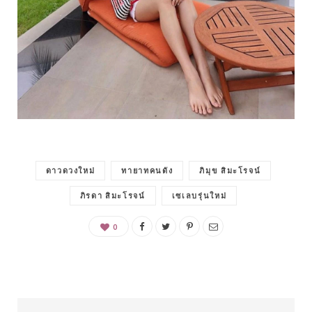
ดาวดวงใหม่
ทายาทคนดัง
ภิมุข สิมะโรจน์
ภิรดา สิมะโรจน์
เซเลบรุ่นใหม่
0