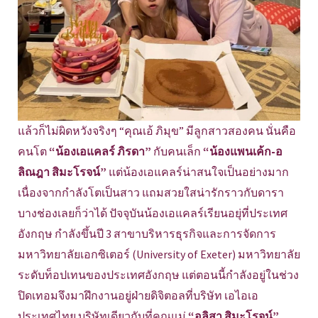
แล้วก็ไม่ผิดหวังจริงๆ “คุณเอ้ ภิมุข” มีลูกสาวสองคน นั่นคือ
คนโต
“น้องเอแคลร์ ภิรดา”
กับคนเล็ก
“น้องแพนเค้ก-อ
ลิณฎา สิมะโรจน์”
แต่น้องเอแคลร์น่าสนใจเป็นอย่างมาก
เนื่องจากกำลังโตเป็นสาว แถมสวยใสน่ารักราวกับดารา
บางช่องเลยก็ว่าได้ ปัจจุบันน้องเอแคลร์เรียนอยุ่ที่ประเทศ
อังกฤษ กำลังขึ้นปี 3 สาขาบริหารธุรกิจและการจัดการ
มหาวิทยาลัยเอกซิเตอร์ (University of Exeter) มหาวิทยาลัย
ระดับท็อปเทนของประเทศอังกฤษ แต่ตอนนี้กำลังอยู่ในช่วง
ปิดเทอมจึงมาฝึกงานอยู่ฝ่ายดิจิตอลที่บริษัท เอไอเอ
ประเทศไทย บริษัทเดียวกับที่คุณแม่
“อลิสา สิมะโรจน์”