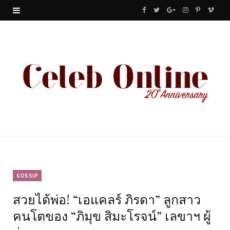
F
T
G
I
P
V
a
w
o
n
i
i
c
i
o
s
n
m
e
t
g
t
t
e
b
t
l
a
e
o
o
e
e
g
r
o
r
P
r
e
k
l
a
s
u
m
t
GOSSIP
สวยได้พ่อ! “เอแคลร์ ภิรดา” ลูกสาว
s
คนโตของ “ภิมุข สิมะโรจน์” เลขาฯ ผู้