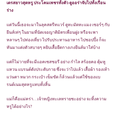
เดรสยาวสุดหรู ประโคมเพชรทั้งตัว ดูออร่าจับไปทั้งเรือน
ร่าง
แต่วันนี้เธอจะมาในลุคสตรีทแวร์ ดูทะมัดทะแมง เซอร์ๆ กับ
ยีนส์เท่ๆ ในยามที่นัดเจอญาติมิตรเพื่อนฝูง หรือจะพา
หลานๆ ไปท่องเที่ยว ไปรับประทานอาหาร ไปชอปปิ้ง ก็จะ
หันมาแต่งตัวสบายๆ หยิบเสื้อยืดกางเกงยีนส์มาใส่บ้าง
แต่ก็ไม่วายที่จะมีแอคเซสซอรี อย่าง กำไล สร้อยคอ ตุ้มหู
แหวน แบรนด์ดังประดับกาย ซึ่งจะว่าไปแล้ว เสื้อผ้า รองเท้า
แว่นตา หมวก กระเป๋า เข็มขัด ก็ล้วนแล้วแต่ใช้ของแบ
รนด์เนมสุดหรูแทบทั้งสิ้น
แม่ก็คือแม่คร่า…เจ้าหญิงทะเลทรายซะอย่าง จะทิ้งความ
หรูได้อย่างไร?