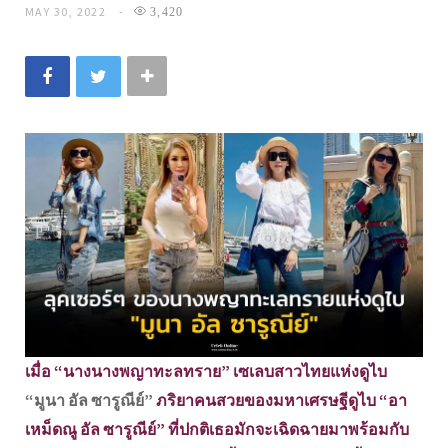
MAY 30, 2022
3,420
เมื่อ “นางนางพญาทะลทราย” เซเลบสาวไทยแห่งดูไบ
“มูนา อัล ซารูณีย์”
ภริยาคนสวยของมหาเศรษฐีดูไบ “อา
เหม็ดณู อัล ซารูณีย์” ที่ปกติเธอมักจะเฉิดฉายมาพร้อมกับ