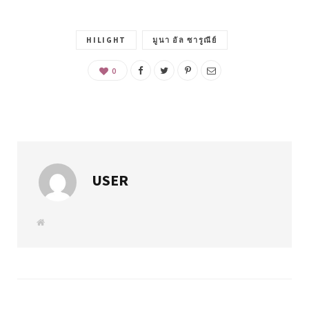
HILIGHT
มูนา อัล ซารูณีย์
0
USER
W
e
b
s
i
t
e