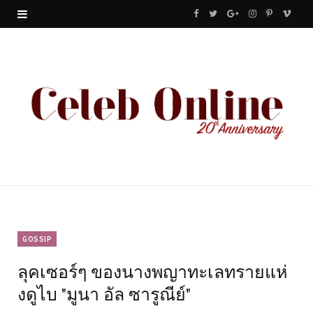
F
T
G
I
P
V
a
w
o
n
i
i
c
i
o
s
n
m
e
t
g
t
t
e
b
t
l
a
e
o
o
e
e
g
r
o
r
P
r
e
k
l
a
s
u
m
t
GOSSIP
ลุคเซอร์ๆ ของนางพญาทะเลทรายแห่
s
งดูไบ "มูนา อัล ซารูณีย์"