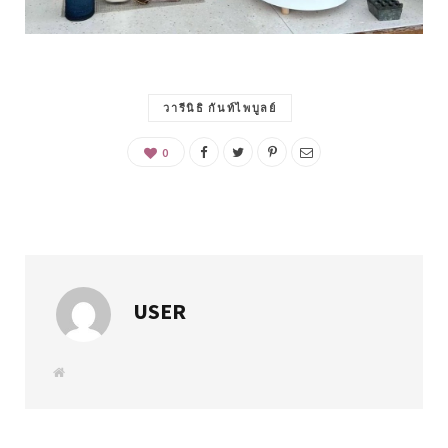
วารีนิธิ กันท์ไพบูลย์
0
USER
W
e
b
s
i
t