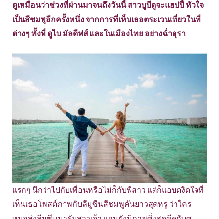
ดูเหมือนว่าช่วงที่ผ่านมาจนถึงวันนี้ สาวบูบีดูจะแฮปปี้ หัวใจ
เป็นสีชมพูอีกครั้งหนึ่ง จากการที่เห็นเธอตระเวนเที่ยวในที่
ต่างๆ ทั้งที่ ดูไบ มัลดีฟส์ และในเมืองไทย อย่างฉ่ำอุรา
แรกๆ นึกว่าไปกับเพื่อนหรือไม่ก็กับพี่สาว แต่ก็แอบตงิดใจที่
เห็นเธอโพสต์ภาพกับลีมูซีนสีชมพูคันยาวสุดหรู ว่าใคร
หนอส่งลีมูซีนมารับสาวเจ้า แถมยังมีภาพซิ่งสุดขีดกับซู