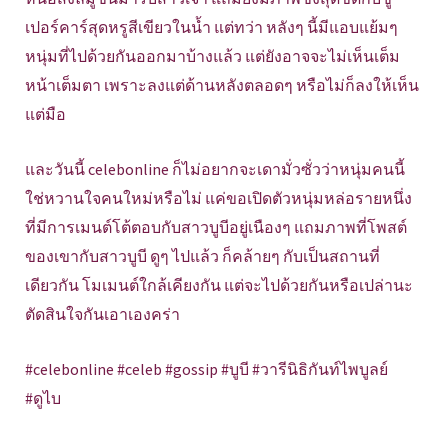
เปอร์คาร์สุดหรูสีเขียวในน้ำ แต่ทว่า หลังๆ นี้มีแอบแย้มๆ
หนุ่มที่ไปด้วยกันออกมาบ้างแล้ว แต่ยังอาจจะไม่เห็นเต็ม
หน้าเต็มตา เพราะลงแต่ด้านหลังตลอดๆ หรือไม่ก็ลงให้เห็น
แต่มือ
และวันนี้ celebonline ก็ไม่อยากจะเดามั่วซั่วว่าหนุ่มคนนี้
ใช่หวานใจคนใหม่หรือไม่ แค่ขอเปิดตัวหนุ่มหล่อรายหนึ่ง
ที่มีการเมนต์โต้ตอบกับสาวบูบีอยู่เนืองๆ แถมภาพที่โพสต์
ของเขากับสาวบูบี ดูๆ ไปแล้ว ก็คล้ายๆ กับเป็นสถานที่
เดียวกัน โมเมนต์ใกล้เคียงกัน แต่จะไปด้วยกันหรือเปล่านะ
ตัดสินใจกันเอาเองคร่า
#celebonline #celeb #gossip #บูบี #วารีนิธิกันท์ไพบูลย์
#ดูไบ