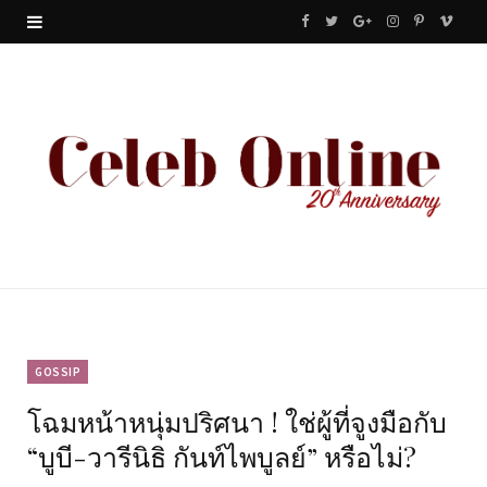
F
T
G
I
P
V
a
w
o
n
i
i
c
i
o
s
n
m
e
t
g
t
t
e
b
t
l
a
e
o
o
e
e
g
r
o
r
P
r
e
k
l
a
s
u
m
t
GOSSIP
โฉมหน้าหนุ่มปริศนา ! ใช่ผู้ที่จูงมือกับ
s
“บูบี-วารีนิธิ กันท์ไพบูลย์” หรือไม่?