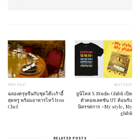
e
b
s
i
t
e
PREV POST
NEXT POST
ฉลองตรุษจีนกับชุดโต๊ะเก้าอี้
ยูนิโคล่ X Studio Ghibli เปิด
สุดหรู พร้อมอาหารไหว้ Iron
ตัวคอลเลคชัน UT ต้อนรับ
Chef
นิทรรศการ #My style, My
ghibli
RELATED POSTS