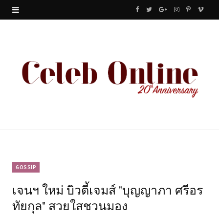
F
T
G
I
P
V
a
w
o
n
i
i
c
i
o
s
n
m
e
t
g
t
t
e
b
t
l
a
e
o
o
e
e
g
r
o
r
P
r
e
k
l
a
s
u
m
t
GOSSIP
เจนฯ ใหม่ บิวตี้เจมส์ "บุญญาภา ศรีอร
s
ทัยกุล" สวยใสชวนมอง