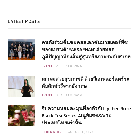
LATEST POSTS
คนดังร่วมชื่นชมคอลเลกชันมาสเตอร์พีซ
ของแบรนด์ 'RAKSAPHAN' ถ่ายทอด
ภูมิปัญญาท้องถิ่นสู่สุนทรียภาพระดับสากล
EVENT
AUGUST 8, 2026
เสกผมสวยสุขภาพดี ด้วยวีแกนแฮร์แคร์ระ
ดับลักชัวรีจากอังกฤษ
EVENT
AUGUST 8, 2026
จิบความหอมละมุนที่ลงตัวกับ Lychee Rose
Black Tea Series เมนูพิเศษเฉพาะ
ประเทศไทยเท่านั้น
DINING OUT
AUGUST 8, 2026