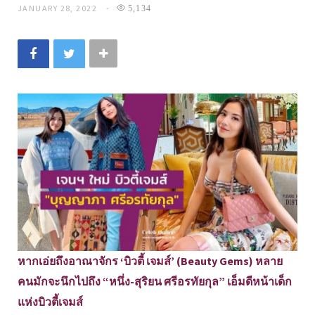
JANUARY 28, 2022
5,134
หากเอ่ยถึงอาณาจักร ‘บิวตี้ เจมส์’ (Beauty Gems) หลาย
คนมักจะนึกไปถึง “หนึ่ง-สุริยน ศรีอรทัยกุล” เอ็มดีหน้าเด็ก
แห่งบิวตี้เจมส์