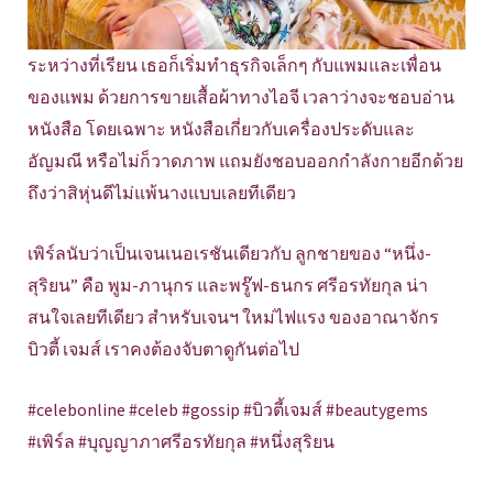
ระหว่างที่เรียน เธอก็เริ่มทำธุรกิจเล็กๆ กับแพมและเพื่อน
ของแพม ด้วยการขายเสื้อผ้าทางไอจี เวลาว่างจะชอบอ่าน
หนังสือ โดยเฉพาะ หนังสือเกี่ยวกับเครื่องประดับและ
อัญมณี หรือไม่ก็วาดภาพ แถมยังชอบออกกำลังกายอีกด้วย
ถึงว่าสิหุ่นดีไม่แพ้นางแบบเลยทีเดียว
เพิร์ลนับว่าเป็นเจนเนอเรชันเดียวกับ ลูกชายของ “หนึ่ง-
สุริยน” คือ พูม-ภานุกร และพรู๊ฟ-ธนกร ศรีอรทัยกุล น่า
สนใจเลยทีเดียว สำหรับเจนฯ ใหม่ไฟแรง ของอาณาจักร
บิวตี้ เจมส์ เราคงต้องจับตาดูกันต่อไป
#celebonline #celeb #gossip #บิวตี้เจมส์ #beautygems
#เพิร์ล #บุญญาภาศรีอรทัยกุล #หนึ่งสุริยน