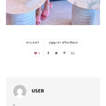
HILIGHT
บุญญาภา ศรีอรทัยกุล
0
USER
W