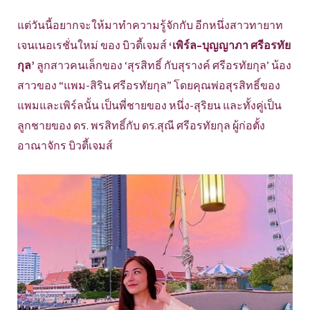
แต่วันนี้อยากจะให้มาทำความรู้จักกับ อีกหนึ่งสาวทายาท
เจนเนอเรชั่นใหม่ ของ บิวตี้เจมส์
‘เพิร์ล–บุญญาภา ศรีอรทัย
กุล’
ลูกสาวคนเล็กของ ‘สุรสิทธิ์ กับสุรางค์ ศรีอรทัยกุล’ น้อง
สาวของ “แพม-สิริน ศรีอรทัยกุล” โดยคุณพ่อสุรสิทธิ์ของ
แพมและเพิร์ลนั้น เป็นพี่ชายของ หนึ่ง-สุริยน และทั้งคู่เป็น
ลูกชายของ ดร. พรสิทธิ์กับ ดร.สุณี ศรีอรทัยกุล ผู้ก่อตั้ง
อาณาจักร บิวตี้เจมส์