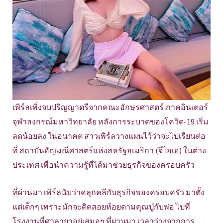
เพิร์ลเพิ่งจบปริญญาตรีจากคณะอักษรศาสตร์ ภาคอินเตอร์
จุฬาลงกรณ์มหาวิทยาลัย หลังการระบาดของโควิด-19 เริ่ม
ลดน้อยลง ในอนาคต สาวเพิร์ลวางแผนไว้ว่าจะไปเรียนต่อ
ที่ สถาบันอัญมณีศาสตร์แห่งสหรัฐอเมริกา (จีไอเอ) ในต่าง
ประเทศ เพื่อนำความรู้ที่ได้มาช่วยธุรกิจของครอบครัว
ที่ผ่านมา เพิร์ลนับว่าคลุกคลีกับธุรกิจของครอบครัว มาตั้ง
แต่เด็กๆ เพราะมักจะติดสอยห้อยตามคุณปู่กับพ่อ ไปที่
โรงงานที่ศาลายาอยู่เสมอๆ ที่ผ่านมา เวลาว่างจากการ