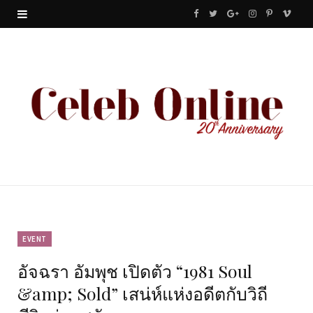
F
T
G
I
P
V
a
w
o
n
i
i
c
i
o
s
n
m
e
t
g
t
t
e
b
t
l
a
e
o
o
e
e
g
r
o
r
P
r
e
k
l
a
s
u
m
t
EVENT
อัจฉรา อัมพุช เปิดตัว “1981 Soul
s
&amp; Sold” เสน่ห์แห่งอดีตกับวิถี