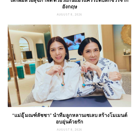
เสกผมสวยสุขภาพดี ด้วยวีแกนแฮร์แคร์ระดับลักชัวรีจาก
อังกฤษ
AUGUST 8, 2026
“แม่อุ๊ มณฑ์ลัชชา” นำทีมลูกหลานเซเลบ สร้างโมเมนต์
อบอุ่นด้วยรัก
AUGUST 8, 2026