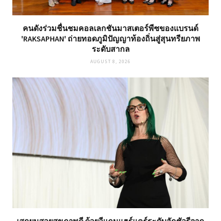
คนดังร่วมชื่นชมคอลเลกชันมาสเตอร์พีซของแบรนด์
'RAKSAPHAN' ถ่ายทอดภูมิปัญญาท้องถิ่นสู่สุนทรียภาพ
ระดับสากล
AUGUST 8, 2026