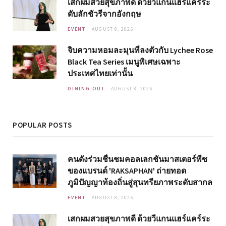
เสกผมสวยสุขภาพดี ด้วยวีแกนแฮร์แคร์ระ
ดับลักชัวรีจากอังกฤษ
EVENT
AUGUST 8, 2026
จิบความหอมละมุนที่ลงตัวกับ Lychee Rose
Black Tea Series เมนูพิเศษเฉพาะ
ประเทศไทยเท่านั้น
DINING OUT
AUGUST 8, 2026
POPULAR POSTS
คนดังร่วมชื่นชมคอลเลกชันมาสเตอร์พีซ
ของแบรนด์ 'RAKSAPHAN' ถ่ายทอด
ภูมิปัญญาท้องถิ่นสู่สุนทรียภาพระดับสากล
EVENT
AUGUST 8, 2026
เสกผมสวยสุขภาพดี ด้วยวีแกนแฮร์แคร์ระ