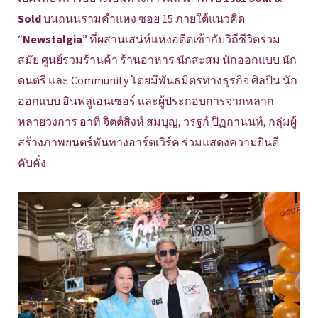
Sold
บนถนนรามคำแหง ซอย 15 ภายใต้แนวคิด
“
Newstalgia
” ที่ผสานเสน่ห์แห่งอดีตเข้ากับวิถีชีวิตร่วม
สมัย ศูนย์รวมร้านค้า ร้านอาหาร นักสะสม นักออกแบบ นัก
ดนตรี และ Community โดยมีพันธมิตรทางธุรกิจ ศิลปิน นัก
ออกแบบ อินฟลูเอนเซอร์ และผู้ประกอบการจากหลาก
หลายวงการ อาทิ จิตต์สิงห์ สมบุญ, วรฐก์ ปิฏกานนท์, กลุ่มผู้
สร้างภาพยนตร์พันทางอาร์ตเวิร์ค ร่วมแสดงความยินดี
คับคั่ง