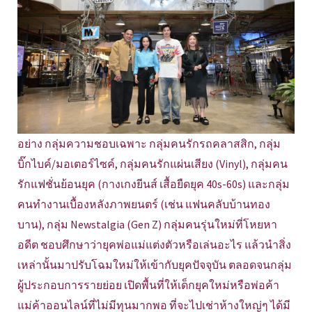
อย่าง กลุ่มความชอบเฉพาะ กลุ่มคนรักรถคลาสสิก, กลุ่ม
บิ๊กไบค์/มอเตอร์ไซค์, กลุ่มคนรักแผ่นเสียง (Vinyl), กลุ่มคน
รักแฟชั่นย้อนยุค (กางเกงยีนส์ เสื้อยืดยุค 40s-60s) และกลุ่ม
คนทำงานเบื้องหลังภาพยนตร์ (เช่น แฟนคลับบ้านทอง
บาน), กลุ่ม Newstalgia (Gen Z) กลุ่มคนรุ่นใหม่ที่โหยหา
อดีต ชอบศึกษาว่ายุคพ่อแม่แต่งตัวหรือเล่นอะไร แล้วนำสิ่ง
เหล่านั้นมาปรับโฉมใหม่ให้เข้ากับยุคปัจจุบัน ตลอดจนกลุ่ม
ผู้ประกอบการรายย่อย เปิดพื้นที่ให้เด็กยุคใหม่หรือพ่อค้า
แม่ค้าออนไลน์ที่ไม่มีทุนมากพอ ที่จะไปเช่าห้างใหญ่ๆ ได้มี