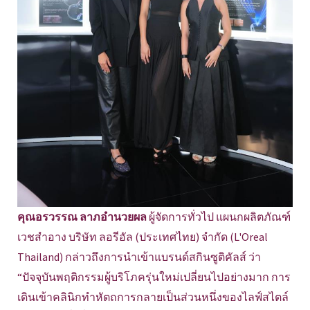
คุณอรวรรณ ลาภอำนวยผล
ผู้จัดการทั่วไป แผนกผลิตภัณฑ์
เวชสำอาง บริษัท ลอรีอัล (ประเทศไทย) จำกัด (L'Oreal
Thailand) กล่าวถึงการนำเข้าแบรนด์สกินซูติคัลส์ ว่า
“ปัจจุบันพฤติกรรมผู้บริโภครุ่นใหม่เปลี่ยนไปอย่างมาก การ
เดินเข้าคลินิกทำหัตถการกลายเป็นส่วนหนึ่งของไลฟ์สไตล์