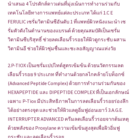
นำเสนอ 4 โปรดักส์ดาวเด่นที่มุ่งเน้นการทำงานร่วมกับ
เทคโนโลยีทางการแพทย์แต่ละประเภท ได้แก่ 1.C E
FERULIC เซรั่มวิตามินซีอันดับ 1 ที่แพทย์ผิวหนังแนะนำ เซ
รั่มตัวดังในตำนานของแบรนด์ ด้วยคุณสมบัติเป็นเซรั่ม
วิตามินซีบริสุทธิ์ ช่วยลดเลือนริ้วรอยให้ผิวดูกระชับ ผสาน
วิตามินอี ช่วยให้ผิวชุ่มชื่นและชะลอสัญญาณแห่งวัย
2.P-TIOX เป็นเซรั่มเปปไทด์สูตรเข้มข้น ด้วยนวัตกรรมลด
เลือนริ้วรอย 9 ประเภท ที่ทำงานด้วยกลไกคล้ายโบท็อกซ์
(Advanced Peptide Complex) ด้วยการทำงานร่วมกันของ
HEXAPEPTIDE และ DIPEPTIDE COMPLEX ที่เป็นเอกลักษณ์
เฉพาะ P-Tiox มีประสิทธิภาพในการลดเลือนริ้วรอยร่องลึก
ได้อย่างตรงจุด และช่วยให้ผิวแลดูอิ่มฟูอ่อนเยาว์ 3.A.G.E.
INTERRUPTER ADVANCED ครีมลดเลือนริ้วรอยจากต้นเหตุ
ด้วยพลังของ Proxylane ความเข้มข้นสูงสุดเพื่อผิวอิ่มฟู
กระชับ และลดเลือนริ้วรอย