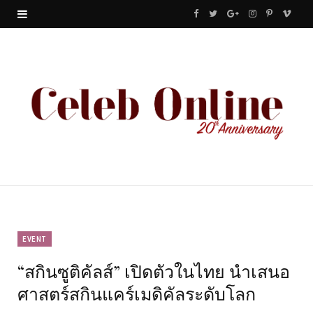
F
T
G
I
P
V
a
w
o
n
i
i
c
i
o
s
n
m
e
t
g
t
t
e
b
t
l
a
e
o
o
e
e
g
r
o
r
P
r
e
k
l
a
s
u
m
t
EVENT
“สกินซูติคัลส์” เปิดตัวในไทย นำเสนอ
s
ศาสตร์สกินแคร์เมดิคัลระดับโลก