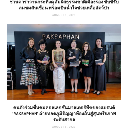
ชวนคาราวานกระทิงดุ สัมผัสธรรมชาติเมืองรอง ขับขี่รับ
ลมชมสันเขื่อน พร้อมปันน้ำใจช่วยเหลือสัตว์ป่า
AUGUST 9, 2026
คนดังร่วมชื่นชมคอลเลกชันมาสเตอร์พีซของแบรนด์
'RAKSAPHAN' ถ่ายทอดภูมิปัญญาท้องถิ่นสู่สุนทรียภาพ
ระดับสากล
AUGUST 8, 2026