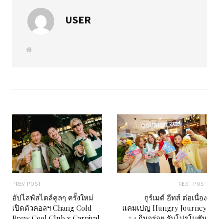
USER
W
e
b
s
i
t
e
PREV POST
NEXT POST
อัปไลฟ์สไตล์คูลๆ ครั้งใหม่
กูร์เมต์ อีทส์ ต่อเนื่อง
เปิดตัวคอลฯ Chang Cold
แคมเปญ Hungry Journey
Brew Cool Club x Carnival
#4 กินอร่อย รับโปรโมชัน