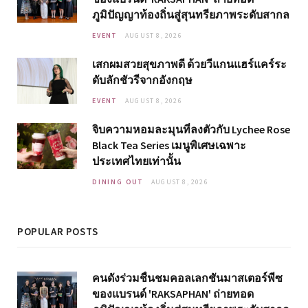
ภูมิปัญญาท้องถิ่นสู่สุนทรียภาพระดับสากล
EVENT
AUGUST 8, 2026
เสกผมสวยสุขภาพดี ด้วยวีแกนแฮร์แคร์ระ
ดับลักชัวรีจากอังกฤษ
EVENT
AUGUST 8, 2026
จิบความหอมละมุนที่ลงตัวกับ Lychee Rose
Black Tea Series เมนูพิเศษเฉพาะ
ประเทศไทยเท่านั้น
DINING OUT
AUGUST 8, 2026
POPULAR POSTS
คนดังร่วมชื่นชมคอลเลกชันมาสเตอร์พีซ
ของแบรนด์ 'RAKSAPHAN' ถ่ายทอด