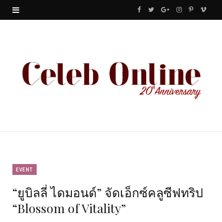
F
T
G
I
P
V
a
w
o
n
i
i
c
i
o
s
n
m
e
t
g
t
t
e
b
t
l
a
e
o
o
e
e
g
r
o
r
P
r
e
k
l
a
s
u
m
t
EVENT
“ยูบิลลี่ ไดมอนด์” จัดเอ็กซ์คลูซีฟทริป
s
“Blossom of Vitality”