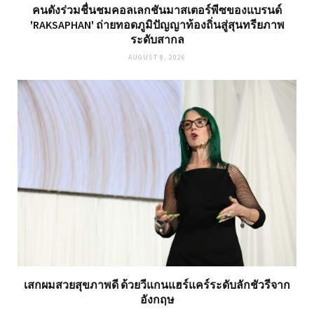
คนดังร่วมชื่นชมคอลเลกชันมาสเตอร์พีซของแบรนด์
'RAKSAPHAN' ถ่ายทอดภูมิปัญญาท้องถิ่นสู่สุนทรียภาพ
ระดับสากล
AUGUST 8, 2026
เสกผมสวยสุขภาพดี ด้วยวีแกนแฮร์แคร์ระดับลักชัวรีจาก
อังกฤษ