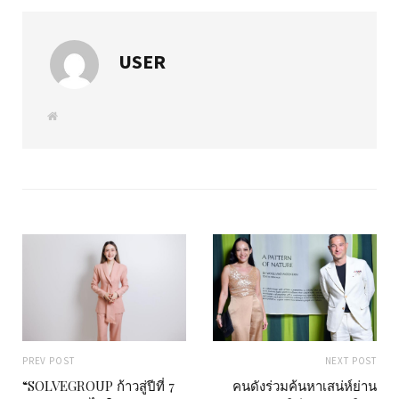
USER
W
e
b
s
i
t
e
PREV POST
NEXT POST
“SOLVEGROUP ก้าวสู่ปีที่ 7
คนดังร่วมค้นหาเสน่ห์ย่าน