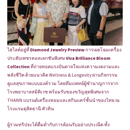
ไฮไลต์อยู่ที่
Diamond Jewelry Preview
การเผยโฉมเครื่อง
ประดับเพชรคอลเลกชันพิเศษ
Viva Brilliance Bloom
Collection
ที่ถ่ายทอดแรงบันดาลใจแห่งความงดงามและ
พลังชีวิต ด้วยแนวคิด Wellness & Longevity ผ่านกิจกรรม
ดูแลสุขภาพแบบองค์รวม โดยทีมแพทย์ผู้ชำนาญการจาก
โรงพยาบาลสมิติเวช พร้อมรับของขวัญสุดพิเศษจาก
THANN แบรนด์เครื่องหอมและสกินแคร์ชั้นนำของไทย ณ
โรงแรมดุสิตธานี หัวหิน
ผู้ร่วมทริปจะได้ดื่มด่ำกับการต้อนรับอย่างประณีต ทั้ง