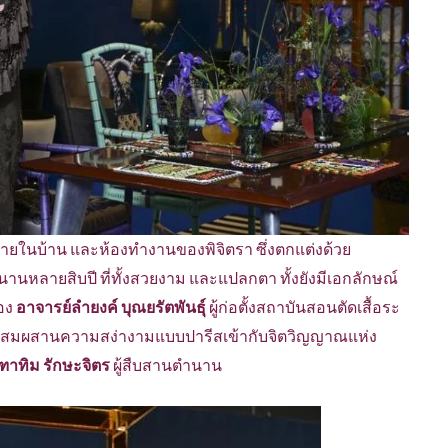
ในบ้าน และห้องทำงานของพิจิตรา ซึ่งตกแต่งด้วย
นานหลายสิบปี ที่ทั้งสวยงาม และแปลกตา ทั้งยังมีเอกลักษณ์
ของ
อาจารย์ลำยงค์ บุณยรัตพันธุ์
ผู้ก่อตั้งสถาบันสอนตัดเสื้อระ
์ที่ผสมผสานความสง่างามแบบปารีสเข้ากับจิตวิญญาณแห่ง
ฑาทิม รักษะจิตร
ผู้สืบสานตำนาน