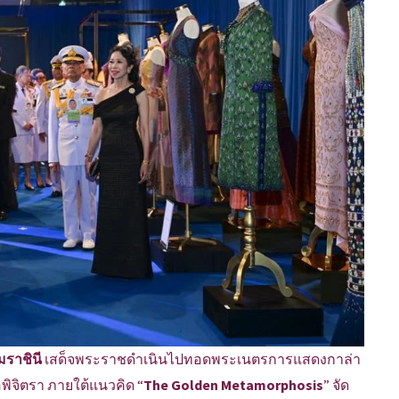
มราชินี
เสด็จพระราชดำเนินไปทอดพระเนตรการแสดงกาล่า
ิจิตรา ภายใต้แนวคิด “
The Golden Metamorphosis
” จัด