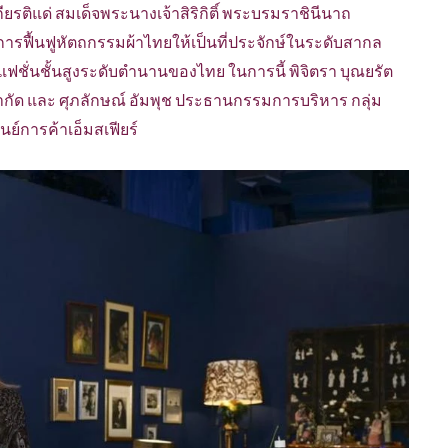
กียรติแด่ สมเด็จพระนางเจ้าสิริกิติ์ พระบรมราชินีนาถ
ฟื้นฟูหัตถกรรมผ้าไทยให้เป็นที่ประจักษ์ในระดับสากล
ั่นชั้นสูงระดับตำนานของไทย ในการนี้ พิจิตรา บุณยรัต
า จำกัด และ ศุภลักษณ์ อัมพุช ประธานกรรมการบริหาร กลุ่ม
นย์การค้าเอ็มสเฟียร์