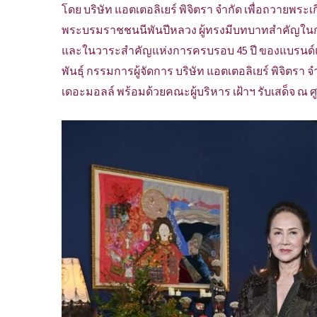
โดย บริษัท แอตเตอลิเยร์ พิจิตรา จำกัด เพื่อถวายพระเ
พระบรมราชชนนีพันปีหลวง ผู้ทรงมีบทบาทสำคัญในการ
และในวาระสำคัญแห่งการครบรอบ 45 ปี ของแบรนด์แฟช
พันธุ์ กรรมการผู้จัดการ บริษัท แอตเตอลิเยร์ พิจิตร
เดอะมอลล์ พร้อมด้วยคณะผู้บริหาร เฝ้าฯ รับเสด็จ ณ ศู