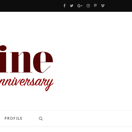
F
T
G
I
P
V
a
w
o
n
i
i
c
i
o
s
n
m
e
t
g
t
t
e
b
t
l
a
e
o
o
e
e
g
r
o
r
P
r
e
k
l
a
s
u
m
t
s
PROFILE