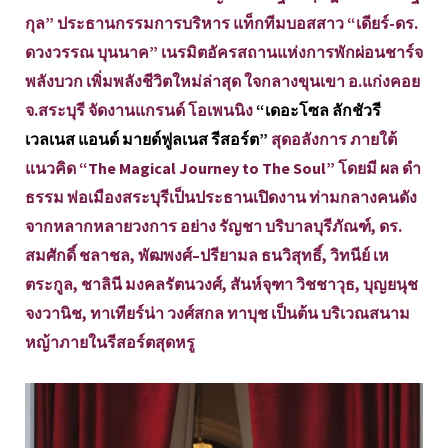
กุล” ประธานกรรมการบริหาร แท็กทีมบอสสาว “เดียร์-ดร.
ดวงวรรณ บุนนาค” เนรมิตอัครสถานแห่งการพักผ่อนชาร์จ
พลังบวก เพิ่มพลังชีวิตใหม่ล่าสุด ใจกลางขุนเขา อ.แก่งคอย
จ.สระบุรี จัดงานแกรนด์ โอเพนนิง
“เดอะโซล ลักชัวรี
เวลเนส แอนด์ มายด์ฟูลเนส รีสอร์ต”
สุดอลังการ ภายใต้
แนวคิด “The Magical Journey to The Soul” โดยมี ผล ดำ
ธรรม พ่อเมืองสระบุรีเป็นประธานเปิดงาน ท่ามกลางคนดัง
จากหลากหลายวงการ อย่าง รัญชา บริบาลบุรีภัณฑ์, ดร.
สมศักดิ์ ชลาชล, พัฒพงศ์–ปรียามล ธนวิสุทธิ์, วิทนีย์ เห
ตระกูล, ชาลินี มงคลรัตนวงศ์, สันห์จุฑา วิชชาวุธ, บุญยนุช
จงวานิช, ทาเทียร์น่า วงศ์สกล ทาบุช เป็นต้น บริเวณสนาม
หญ้าภายในรีสอร์ตสุดหรู