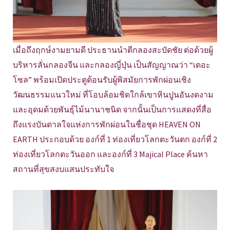
เมื่อถึงฤกษ์งามยามดี ประธานนำตีกลองสะบัดชัย ต่อด้วยผู้
บริหารลั่นกลองจีน และกลองญี่ปุ่น เป็นสัญญาณว่า “เดอะ
โซล” พร้อมเปิดประตูต้อนรับผู้พิสมัยการพักผ่อนเชิง
วัฒนธรรมแนวใหม่ ที่โอบล้อมชิดใกล้เขาหินปูนอันงดงาม
และอุดมด้วยพันธุ์ไม้นานาชนิด จากนั้นเป็นการแสดงที่สื่อ
ถึงแรงบันดาลใจแห่งการพักผ่อนในชื่อชุด HEAVEN ON
EARTH ประกอบด้วย องก์ที่ 1 ท่องเที่ยวโลกตะวันตก องก์ที่ 2
ท่องเที่ยวโลกตะวันออก และองก์ที่ 3 Majical Place ค้นหา
สถานที่สุขสงบแสนประทับใจ