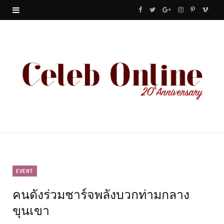
F
T
G
I
P
V
a
w
o
n
i
i
c
i
o
s
n
m
e
t
g
t
t
e
b
t
l
a
e
o
o
e
e
g
r
o
r
P
r
e
k
l
a
s
u
m
t
EVENT
คนดังร่วมชาร์จพลังบวกท่ามกลาง
s
ขุนเขา