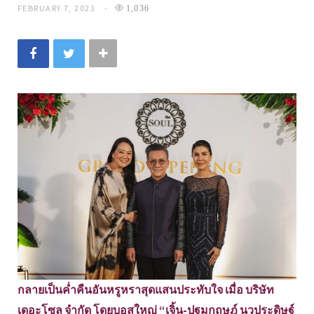
FEBRUARY 7, 2023
1,036
กลายเป็นค่ำคืนอันหรูหราสุดแสนประทับใจ เมื่อ บริษัท
เดอะโซล จำกัด โดยบอสใหญ่ “เจิ้น-ปฐมกฤษฎ์ นวประดิษฐ์