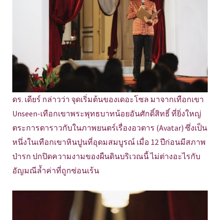
ดร. เดียร์ กล่าวว่า จุดเริ่มต้นของเดอะโซล มาจากเทือกเขา
Unseen-เทือกเขาพระพุทธบาทน้อยอันศักดิ์สิทธิ์ ที่ยิ่งใหญ่
ตระการตาราวกับในภาพยนตร์เรื่องอวตาร (Avatar) ซึ่งเป็น
หนึ่งในเทือกเขาหินปูนที่อุดมสมบูรณ์ เมื่อ 12 ปีก่อนมีสภาพ
ป่ารก ปกปิดความงามของผืนดินบริเวณนี้ ไม่ต่างอะไรกับ
อัญมณีล้ำค่าที่ถูกซ่อนเร้น