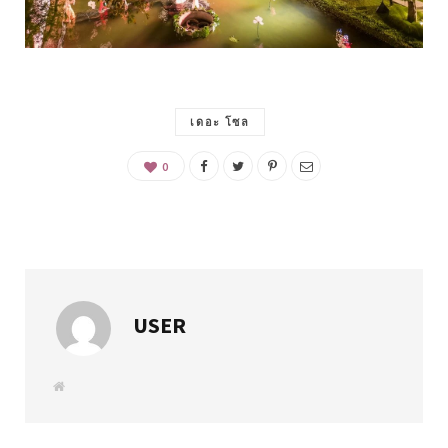
เดอะ โซล
0
USER
W
e
b
s
i