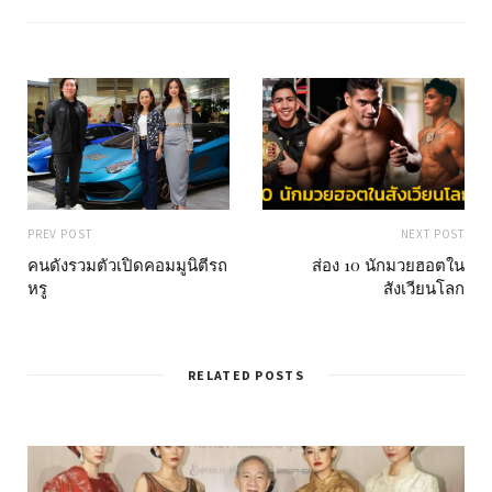
t
e
PREV POST
NEXT POST
คนดังรวมตัวเปิดคอมมูนิตีรถ
ส่อง 10 นักมวยฮอตใน
หรู
สังเวียนโลก
RELATED POSTS