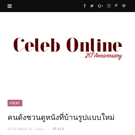
F
T
G
I
P
V
a
w
o
n
i
i
c
i
o
s
n
m
e
t
g
t
t
e
b
t
l
a
e
o
o
e
e
g
r
o
r
P
r
e
k
l
a
s
u
m
t
EVENT
คนดังชวนดูหนังที่บ้านรูปแบบใหม่
s
DECEMBER 27, 2022
410