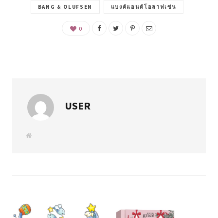
BANG & OLUFSEN
แบงค์แอนด์โอลาฟเซ่น
0
USER
W
e
b
s
i
t
e