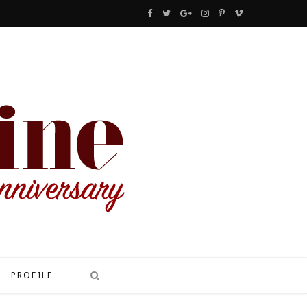
F
T
G
I
P
V
a
w
o
n
i
i
c
i
o
s
n
m
e
t
g
t
t
e
b
t
l
a
e
o
o
e
e
g
r
o
r
P
r
e
k
l
a
s
u
m
t
s
PROFILE