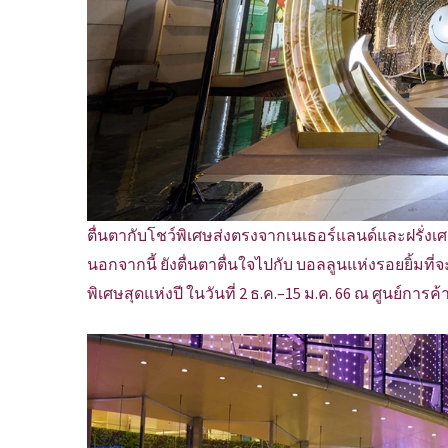
ตื่นตากับโชว์พิเศษส่งตรงจากเนเธอร์แลนด์และฝรั่
นอกจากนี้ ยังตื่นตาตื่นใจไปกับ บอลลูนแห่งรอยยิ้
พิเศษสุดแห่งปี ในวันที่ 2 ธ.ค.–15 ม.ค. 66 ณ ศูนย์ก