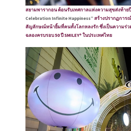
สยามพารากอน ต้อนรับเทศกาลแห่งความสุขส่งท้ายปีเก่า
Celebration Infinite Happiness”
สร้างปรากฏการณ์ 
สัญลักษณ์หน้ายิ้มที่คนทั้งโลกหลงรัก ซึ่งเป็นความร่
ฉลองครบรอบ 50 ปี SMILEY® ในประเทศไทย