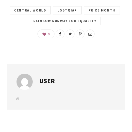
CENTRAL WORLD
LGBTQIA+
PRIDE MONTH
RAINBOW RUNWAY FOR EQUALITY
0
USER
W
e
b
s
i
t
e