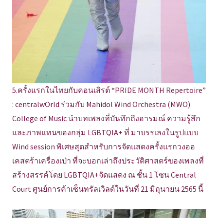
5.ครั้งแรกในไทยกับคอนเสิรต์ “PRIDE MONTH Repertoire”
: centralwOrld ร่วมกับ Mahidol Wind Orchestra (MWO)
College of Music นำบทเพลงที่บันทึกถึงอารมณ์ ความรู้สึก
และภาพแทนของกลุ่ม LGBTQIA+ ที่ มาบรรเลงในรูปแบบ
Wind session พิเศษสุดสำหรับการจัดแสดงครั้งแรกวงออ
เคสตร้าเครื่องเป่า ที่จะบอกเล่าถึงประวัติศาสตร์ของเพลงที่
สร้างสรรค์โดย LGBTQIA+จัดแสดง ณ ชั้น 1 โซน Central
Court ศูนย์การค้าเซ็นทรัลเวิลด์ในวันที่ 21 มิถุนายน 2565 นี้