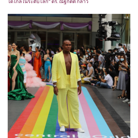
ได้ไกลในระดับโลก” ดร. ณัฐกิตติ์ กล่าว