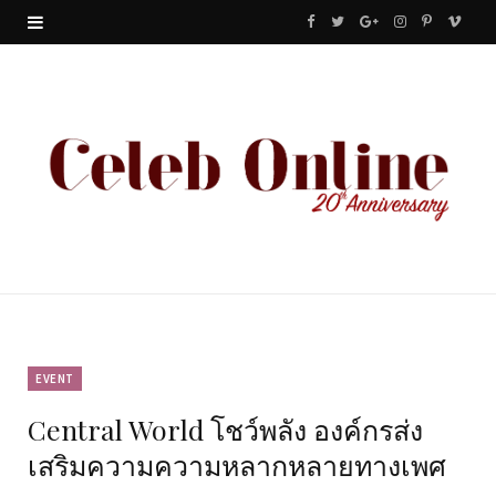
F
T
G
I
P
V
a
w
o
n
i
i
c
i
o
s
n
m
e
t
g
t
t
e
b
t
l
a
e
o
o
e
e
g
r
o
r
P
r
e
k
l
a
s
u
m
t
EVENT
Central World โชว์พลัง องค์กรส่ง
s
เสริมความความหลากหลายทางเพศ