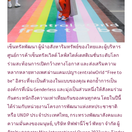
เซ็นทรัลพัฒนา ผู้นำอสังหาริมทรัพย์ของไทยและผู้บริหาร
ศูนย์การค้าเซ็นทรัลเวิลด์ ไลฟ์สไตล์เดสติเนชั่นระดับโลก
ร่วมสะท้อนการเปิดกว้างทางโอกาส และส่งเสริมความ
หลากหลายทางเพศ ผ่านแคมเปญฯ centralwOrld “Free to
be” อิสระที่จะเป็นตัวเองในแบบของคุณ ตอกย้ำการเป็น
องค์กรที่เน้น Genderless และมุ่งเป็นส่วนหนึ่งให้สังคมร่วม
กันตระหนักถึงความเท่าเทียมกันของคนทุกคน โดยในปีนี้
ได้ร่วมกับหน่วยงานโครงการพัฒนาแห่งสหประชาชาติ
หรือ UNDP ประจำประเทศไทย, กระทรวงพัฒนาสังคมและ
ความมั่นคงของมนุษย์, บริษัท ทิฟฟานี่โชว์ พัทยา จำกัด ผู้
จัดประกวดงาน Miss International Queen 2022 และ Tinder