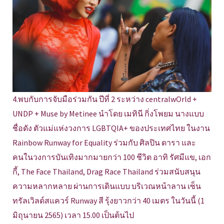
4.พบกับการจับมือร่วมกัน ปีที่ 2 ระหว่าง centralwOrld +
UNDP + Muse by Metinee นำโดย เมทินี กิ่งโพยม นางแบบ
ชื่อดัง ตัวแม่แห่งวงการ LGBTQIA+ ของประเทศไทย ในงาน
Rainbow Runway for Equality ร่วมกับ ศิลปิน ดารา และ
คนในวงการบันเทิงมากมายกว่า 100 ชีวิต อาทิ รัศมีแข, เอก
กี้, The Face Thailand, Drag Race Thailand ร่วมสนับสนุน
ความหลากหลาย ผ่านการเดินแบบ บริเวณหน้าลาน เซ็น
ทรัลเวิลด์สแควร์ Runway สี รุ้งยาวกว่า 40 เมตร ในวันนี้ (1
มิถุนายน 2565) เวลา 15.00 เป็นต้นไป