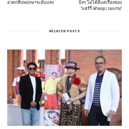
อวดกลีบพฤกษาระยับแสง
ปังๆ ไม่ได้มีแค่เรื่องของ
"แฮร์รี่ &amp; เมแกน"
RELATED POSTS