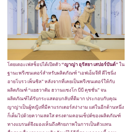
โดยเดอะเฟสช็อปได้เปิดตัว
“ญาญ่า อุรัสยา เสปอร์บันด์”
ใน
ฐานะพรีเซนเตอร์สำหรับผลิตภัณฑ์ “เอฟเอ็มจีที ดีไซนิ่ง
อายโบรว เพ็นซิล” หลังจากที่เคยเป็นพรีเซนเตอร์ให้กับ
ผลิตภัณฑ์ “แยฮวาดัม ฮวานแซงโก บีบี คุชชั่น” จน
ผลิตภัณฑ์ได้รับกระแสตอบกลับที่ดีมาก ประกอบกับคุณ
ญาญ่าเป็นผู้หญิงที่มีคาแรกเตอร์สง่างาม แต่ในอีกด้านหนึ่ง
ก็เต็มไปด้วยความสดใส ตรงตามคอนเซ็ปต์ของผลิตภัณฑ์
ทางแบรนด์จึงมองเห็นถึงศักยภาพในการเป็นตัวแทน