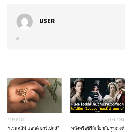
USER
W
e
b
s
i
t
e
PREV POST
NEXT POST
“แวนคลีฟ แอนด์ อาร์เปลส์”
หนังหรือซีรีส์เกี่ยวกับราชวงศ์