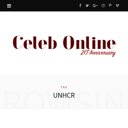
F
T
G
I
P
V
a
w
o
n
i
i
c
i
o
s
n
m
e
t
g
t
t
e
b
t
l
a
e
o
o
e
e
g
r
o
r
P
r
e
BROWSIN
k
l
a
s
TAG
UNHCR
u
m
t
s