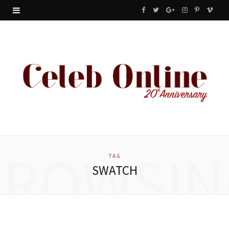
F
T
G
I
P
V
a
w
o
n
i
i
c
i
o
s
n
m
e
t
g
t
t
e
b
t
l
a
e
o
o
e
e
g
r
o
r
P
r
e
BROWSIN
k
l
a
s
TAG
SWATCH
u
m
t
s