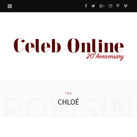
F
T
G
I
P
V
a
w
o
n
i
i
c
i
o
s
n
m
e
t
g
t
t
e
b
t
l
a
e
o
o
e
e
g
r
o
r
P
r
e
BROWSIN
k
l
a
s
TAG
CHLOÉ
u
m
t
s