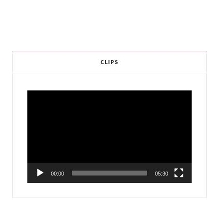
CLIPS
Video
Player
00:00
05:30