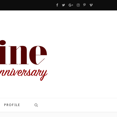
F
T
G
I
P
V
a
w
o
n
i
i
c
i
o
s
n
m
e
t
g
t
t
e
b
t
l
a
e
o
o
e
e
g
r
o
r
P
r
e
k
l
a
s
u
m
t
s
PROFILE