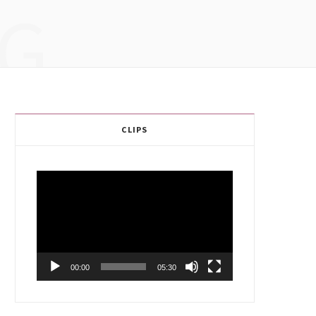
G
CLIPS
Video
Player
00:00
05:30