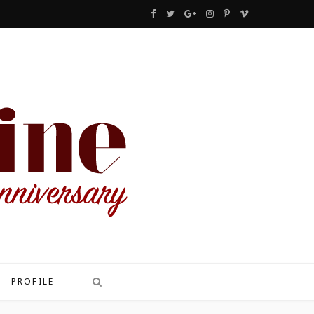
F
T
G
I
P
V
a
w
o
n
i
i
c
i
o
s
n
m
e
t
g
t
t
e
b
t
l
a
e
o
o
e
e
g
r
o
r
P
r
e
k
l
a
s
u
m
t
s
PROFILE