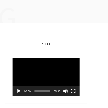
G
CLIPS
Video
Player
00:00
05:30