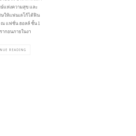
กษ์แห่งความสุข และ
ศษให้แฟนเลโก้ได้ฟิน
ณ แฟชั่น ฮอลล์ ชั้น 1
รากอนภายในงา
NUE READING