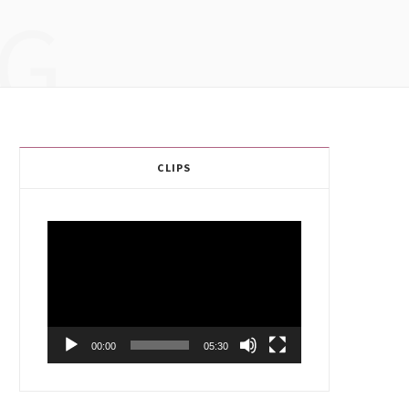
G
CLIPS
Video
Player
00:00
05:30