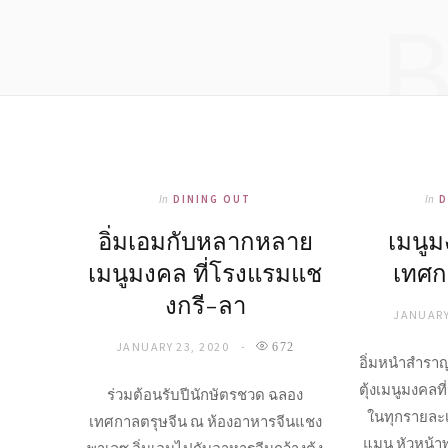
In
DINING OUT
In
D
อิ่มเอมกับหลากหลาย
เมนู
เมนูมงคล ที่โรงแรมแช
เทศก
งกรี-ลา
JANUARY
JANUARY 23, 2020
672
อิ่มหนำสำรา
ตุ้งเมนูมงคลที่
ร่วมต้อนรับปีนักษัตรชวด ฉลอง
ในทุกรายละ
เทศกาลตรุษจีน ณ ห้องอาหารจีนแชง
แมน หัวหน้าพ