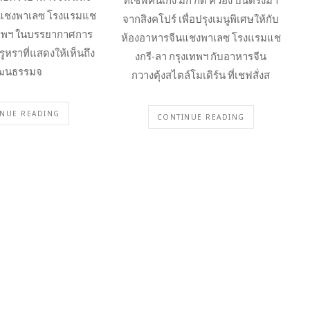
ที่เชฟคนเก่ง ม๊ก กิ๊ด คว่อง บินตรงมา
นแชงพาเลซ โรงแรมแช
จากสิงคโปร์ เพื่อปรุงเมนูพิเศษให้กับ
งเทพฯ ในบรรยากาศการ
ห้องอาหารจีนแชงพาเลซ โรงแรมแช
ูหราที่แสดงให้เห็นถึง
งกรี-ลา กรุงเทพฯ กับอาหารจีน
ัฒนธรรมจ
กวางตุ้งสไตล์โมเดิร์น ที่เชฟสั่งส
NUE READING
CONTINUE READING