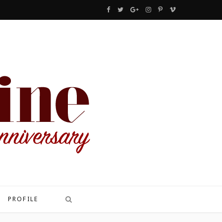
F
T
G
I
P
V
a
w
o
n
i
i
c
i
o
s
n
m
e
t
g
t
t
e
b
t
l
a
e
o
o
e
e
g
r
o
r
P
r
e
k
l
a
s
u
m
t
s
PROFILE