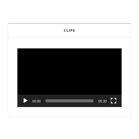
CLIPS
Video
Player
00:00
05:30