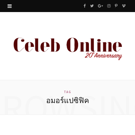
F
T
G
I
P
V
a
w
o
n
i
i
c
i
o
s
n
m
e
t
g
t
t
e
b
t
l
a
e
o
o
e
e
g
r
o
r
P
r
e
BROWSIN
k
l
a
s
TAG
อมอร์แปซิฟิค
u
m
t
s