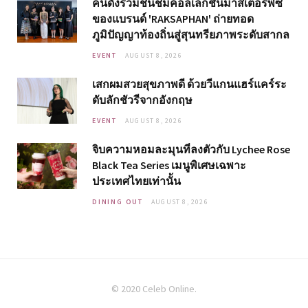
คนดังร่วมชื่นชมคอลเลกชันมาสเตอร์พีซ
ของแบรนด์ 'RAKSAPHAN' ถ่ายทอด
ภูมิปัญญาท้องถิ่นสู่สุนทรียภาพระดับสากล
EVENT
AUGUST 8, 2026
เสกผมสวยสุขภาพดี ด้วยวีแกนแฮร์แคร์ระ
ดับลักชัวรีจากอังกฤษ
EVENT
AUGUST 8, 2026
จิบความหอมละมุนที่ลงตัวกับ Lychee Rose
Black Tea Series เมนูพิเศษเฉพาะ
ประเทศไทยเท่านั้น
DINING OUT
AUGUST 8, 2026
© 2020 Celeb Online.