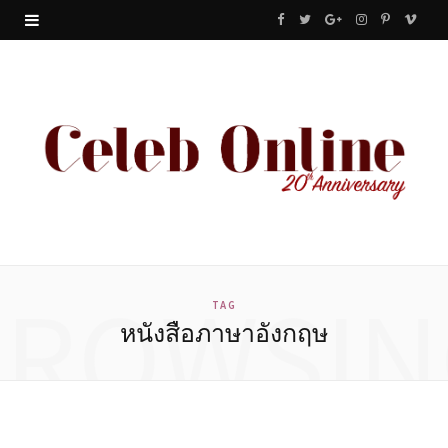
F
T
G
I
P
V
a
w
o
n
i
i
c
i
o
s
n
m
e
t
g
t
t
e
b
t
l
a
e
o
o
e
e
g
r
o
r
P
r
e
BROWSIN
k
l
a
s
TAG
หนังสือภาษาอังกฤษ
u
m
t
s