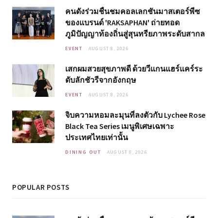
คนดังร่วมชื่นชมคอลเลกชันมาสเตอร์พีซ
ของแบรนด์ 'RAKSAPHAN' ถ่ายทอด
ภูมิปัญญาท้องถิ่นสู่สุนทรียภาพระดับสากล
EVENT
AUGUST 8, 2026
เสกผมสวยสุขภาพดี ด้วยวีแกนแฮร์แคร์ระ
ดับลักชัวรีจากอังกฤษ
EVENT
AUGUST 8, 2026
จิบความหอมละมุนที่ลงตัวกับ Lychee Rose
Black Tea Series เมนูพิเศษเฉพาะ
ประเทศไทยเท่านั้น
DINING OUT
AUGUST 8, 2026
POPULAR POSTS