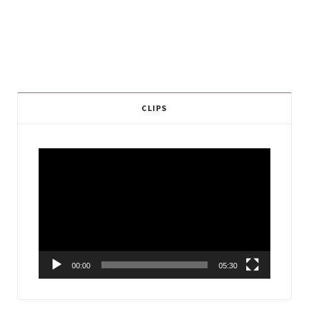
CLIPS
Video
Player
00:00
05:30