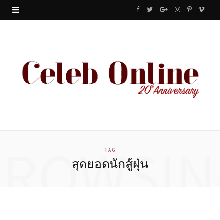
F
T
G
I
P
V
a
w
o
n
i
i
c
i
o
s
n
m
e
t
g
t
t
e
b
t
l
a
e
o
o
e
e
g
r
o
r
P
r
e
BROWSIN
k
l
a
s
TAG
สุดยอดนักสู้ฝุ่น
u
m
t
s