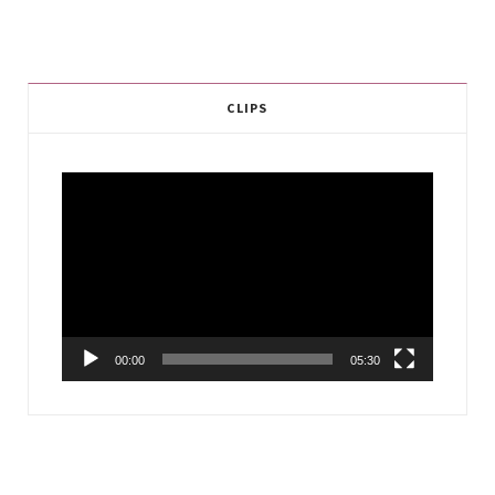
CLIPS
Video
Player
00:00
05:30