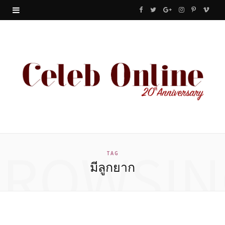
F
T
G
I
P
V
a
w
o
n
i
i
c
i
o
s
n
m
e
t
g
t
t
e
b
t
l
a
e
o
o
e
e
g
r
o
r
P
r
e
BROWSIN
k
l
a
s
TAG
มีลูกยาก
u
m
t
s