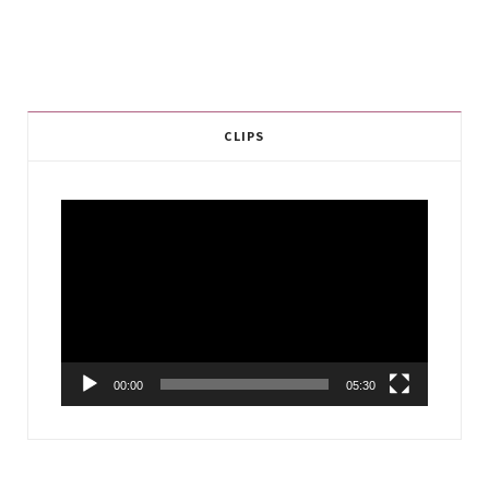
CLIPS
Video
Player
00:00
05:30