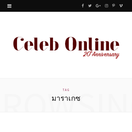
F
T
G
I
P
V
a
w
o
n
i
i
c
i
o
s
n
m
e
t
g
t
t
e
b
t
l
a
e
o
o
e
e
g
r
o
r
P
r
e
BROWSIN
k
l
a
s
TAG
มาราเกซ
u
m
t
s