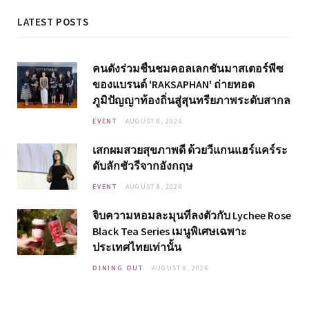
LATEST POSTS
คนดังร่วมชื่นชมคอลเลกชันมาสเตอร์พีซ
ของแบรนด์ 'RAKSAPHAN' ถ่ายทอด
ภูมิปัญญาท้องถิ่นสู่สุนทรียภาพระดับสากล
EVENT
AUGUST 8, 2026
เสกผมสวยสุขภาพดี ด้วยวีแกนแฮร์แคร์ระ
ดับลักชัวรีจากอังกฤษ
EVENT
AUGUST 8, 2026
จิบความหอมละมุนที่ลงตัวกับ Lychee Rose
Black Tea Series เมนูพิเศษเฉพาะ
ประเทศไทยเท่านั้น
DINING OUT
AUGUST 8, 2026