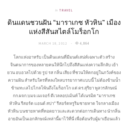
In
TRAVEL
ดินแดนชวนฝัน “มาราเกซ หัวหิน” เมือง
แห่งสีสันสไตล์โมร็อกโก
MARCH 18, 2012
4,864
โลกแห่งอาหรับ เป็นดินแดนที่มีมนต์เสน่ห์เฉพาะตัว สร้าง
จินตนาการของหลายคนให้นึกไปถึงสีสันแห่งความลึกลับ เย้า
ยวน อบอวลไปด้วย รูป รส กลิ่น เสียง ที่ชวนให้ตกอยู่ในภวังค์ของ
ความฝัน สำหรับใครที่หลงใหลบรรยากาศแบบนี้ ไม่ต้องข้ามน้ำ
ข้ามทะเลไปไกลโพ้นถึงโมร็อกโก แต่ ดร.สุริยา พูลวรลักษณ์
กก.ผจก.บมจ.เมเจอร์ ดีเวลลอปเม้นท์ ได้เนรมิต “มาราเกซ
หัวหิน รีสอร์ต แอนด์ สปา” รีสอร์ตหรูริมชายหาด ใจกลางเมือง
หัวหิน บนชายหาดที่ทอดยาวและสะดวกต่อการเดินทาง นำกลิ่น
อายอันเป็นเอกลักษณ์เหล่านี้มาไว้ที่นี่ เพื่อต้อนรับผู้มาเยือนแล้ว