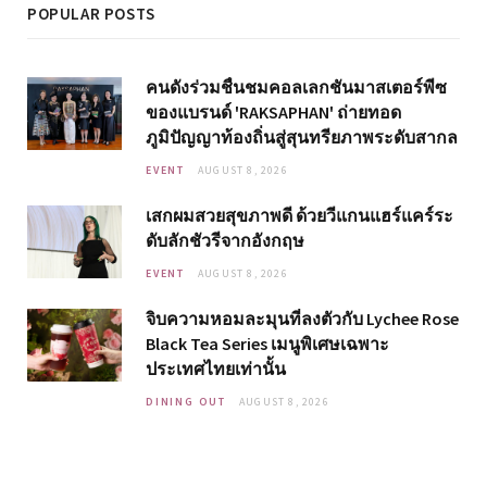
POPULAR POSTS
คนดังร่วมชื่นชมคอลเลกชันมาสเตอร์พีซ
ของแบรนด์ 'RAKSAPHAN' ถ่ายทอด
ภูมิปัญญาท้องถิ่นสู่สุนทรียภาพระดับสากล
EVENT
AUGUST 8, 2026
เสกผมสวยสุขภาพดี ด้วยวีแกนแฮร์แคร์ระ
ดับลักชัวรีจากอังกฤษ
EVENT
AUGUST 8, 2026
จิบความหอมละมุนที่ลงตัวกับ Lychee Rose
Black Tea Series เมนูพิเศษเฉพาะ
ประเทศไทยเท่านั้น
DINING OUT
AUGUST 8, 2026