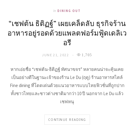
In
DINING OUT
“เชฟต้น ธิติฏฐ์” เผยเคล็ดลับ ธุรกิจร้าน
อาหารอยู่รอดด้วยแพลตฟอร์มฟู้ดเดลิเว
อรี
JUNE 21, 2022
1,705
หากเอ่ยชื่อ “เชฟต้น-ธิติฏฐ์ ทัศนาขจร” หลายคนน่าจะคุ้นเคย
เป็นอย่างดีในฐานะเจ้าของร้าน Le Du (ฤดู) ร้านอาหารสไตล์
Fine dining ที่โดดเด่นด้วยแนวอาหารแบบไทยฟิวชั่นที่ถูกปาก
ทั้งชาวไทยและชาวต่างชาติมากว่า 10 ปี นอกจาก Le Du แล้ว
เชฟหนุ
CONTINUE READING