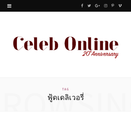
F
T
G
I
P
V
a
w
o
n
i
i
c
i
o
s
n
m
e
t
g
t
t
e
b
t
l
a
e
o
o
e
e
g
r
o
r
P
r
e
BROWSIN
k
l
a
s
TAG
ฟู้ดเดลิเวอรี่
u
m
t
s