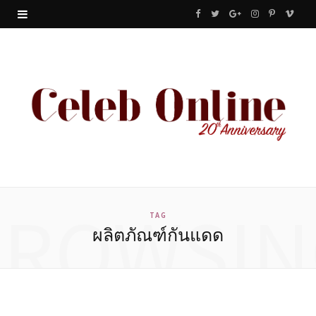
F
T
G
I
P
V
a
w
o
n
i
i
c
i
o
s
n
m
e
t
g
t
t
e
b
t
l
a
e
o
o
e
e
g
r
o
r
P
r
e
BROWSIN
k
l
a
s
TAG
ผลิตภัณฑ์กันแดด
u
m
t
s