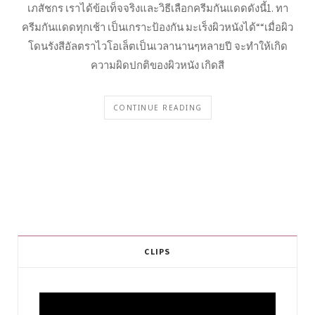
เภสัชกร เราได้ข้อเท็จจริงและวิธีเลือกครีมกันแดดดังนี้1. ทา
ครีมกันแดดทุกเช้า เป็นเกราะป้องกัน มะเร็งผิวหนังได้““เมื่อผิว
โดนรังสีอัลตราไวโอเล็ตเป็นเวลานานๆหลายปี จะทำให้เกิด
ความผิดปกติของผิวหนัง เกิดสี
CONTINUE READING
CLIPS
Video