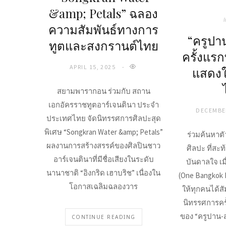
&amp; Petals” ฉลอง
I
ความสัมพันธ์ทางการ
“ครูปา
ทูตและสงกรานต์ไทย
ครั้งแรกท
APRIL 15, 2025
แสดงใ
สยามพารากอน ร่วมกับ สถาน
เอกอัครราชทูตอาร์เจนตินา ประจำ
DECEMBER
ประเทศไทย จัดนิทรรศการศิลปะสุด
พิเศษ “Songkran Water &amp; Petals”
ร่วมค้นหาต
ผลงานการสร้างสรรค์ของศิลปินชาว
ศิลปะ ที่ส
อาร์เจนตินาที่มีชื่อเสียงในระดับ
บันดาลใจ เมื
นานาชาติ “อิงกริด เฮาบริช” เนื่องใน
(One Bangkok R
โอกาสเฉลิมฉลองวาร
ให้ทุกคนได้ส
นิทรรศการครั้
ของ “ครูปาน-ส
CONTINUE READING