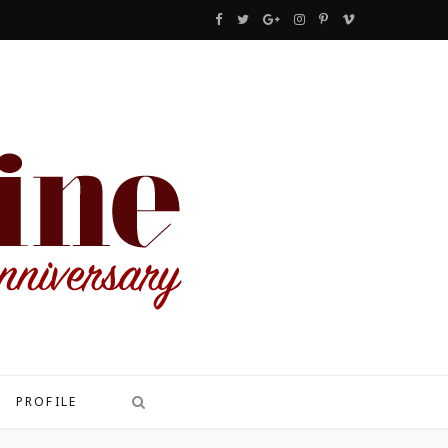
F
T
G
I
P
V
a
w
o
n
i
i
c
i
o
s
n
m
e
t
g
t
t
e
b
t
l
a
e
o
o
e
e
g
r
o
r
P
r
e
k
l
a
s
u
m
t
s
PROFILE