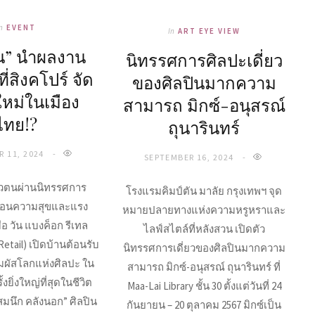
n
EVENT
In
ART EYE VIEW
น” นำผลงาน
นิทรรศการศิลปะเดี่ยว
ี่สิงคโปร์ จัด
ของศิลปินมากความ
หม่ในเมือง
สามารถ มิกซ์-อนุสรณ์
ไทย!?
ถุนารินทร์
 11, 2024
SEPTEMBER 16, 2024
ัวตนผ่านนิทรรศการ
โรงแรมคิมป์ตัน มาลัย กรุงเทพฯ จุด
ะท้อนความสุขและแรง
หมายปลายทางแห่งความหรูหราและ
่อ วัน แบงค็อก รีเทล
ไลฟ์สไตล์ที่หลังสวน เปิดตัว
etail) เปิดบ้านต้อนรับ
นิทรรศการเดี่ยวของศิลปินมากความ
ัมผัสโลกแห่งศิลปะ ใน
สามารถ มิกซ์-อนุสรณ์ ถุนารินทร์ ที่
งยิ่งใหญ่ที่สุดในชีวิต
Maa-Lai Library ชั้น 30 ตั้งแต่วันที่ 24
มนึก คลังนอก” ศิลปิน
กันยายน – 20 ตุลาคม 2567 มิกซ์เป็น