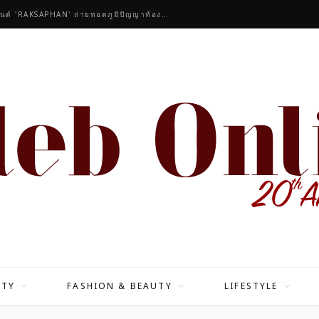
คนดังร่วมชื่นชมคอลเลกชันมาสเตอร์พีซของแบรนด์ 'RAKSAPHAN' ถ่ายทอดภูมิปัญญาท้องถิ่นสู่สุนทรียภาพระดับสากล
ITY
FASHION & BEAUTY
LIFESTYLE