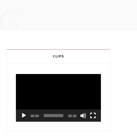
G
CLIPS
Video
Player
00:00
05:30