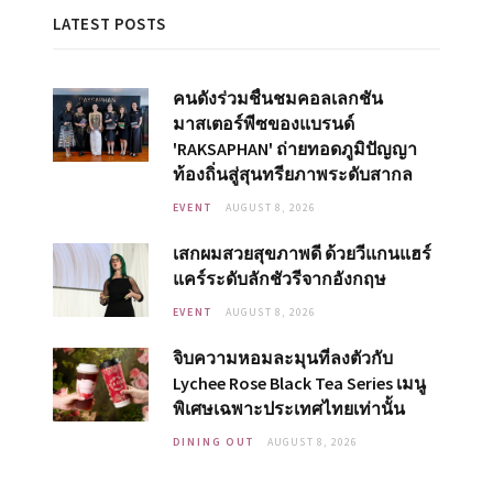
LATEST POSTS
คนดังร่วมชื่นชมคอลเลกชัน
มาสเตอร์พีซของแบรนด์
'RAKSAPHAN' ถ่ายทอดภูมิปัญญา
ท้องถิ่นสู่สุนทรียภาพระดับสากล
EVENT
AUGUST 8, 2026
เสกผมสวยสุขภาพดี ด้วยวีแกนแฮร์
แคร์ระดับลักชัวรีจากอังกฤษ
EVENT
AUGUST 8, 2026
จิบความหอมละมุนที่ลงตัวกับ
Lychee Rose Black Tea Series เมนู
พิเศษเฉพาะประเทศไทยเท่านั้น
DINING OUT
AUGUST 8, 2026