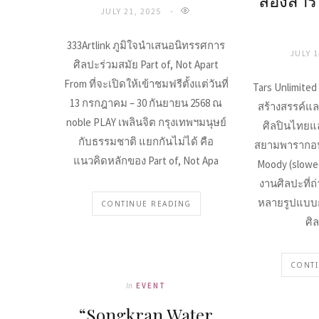
ลองสำร
JULY 21, 2025
333Artlink ภูมิใจนำเสนอนิทรรศการ
JULY 1
ศิลปะร่วมสมัย Part of, Not Apart
From ที่จะเปิดให้เข้าชมฟรีตั้งแต่วันที่
Tars Unlimited 
13 กรกฎาคม – 30 กันยายน 2568 ณ
สร้างสรรค์แ
noble PLAY เพลินจิต กรุงเทพฯมนุษย์
ศิลปินไทยแ
กับธรรมชาติ แยกกันไม่ได้ คือ
สยามพารากอน
แนวคิดหลักของ Part of, Not Apa
Moody (slowe
งานศิลปะที่
หลายรูปแบบก
CONTINUE READING
ศิล
CONTI
In
EVENT
“Songkran Water