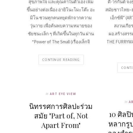
สุขภาพใจ และคุณค่าในตัวเอง เพิ่ม
ดี้-วรกันต์ จ
ขึ้นอย่างต่อเนื่อง อายิโนะโมะโต๊ะ อะ
สมัยชาวไทย–ฮ่
มิโน ชวนทุกคนหยุดพักจากความ
เอ็กซ์พี” (A
วุ่นวาย เพื่อค้นพบความหมายของ
สงวนเกียรต
ชัยชนะเล็ก ๆ ที่เกิดขึ้นในทุกวัน ผ่าน
ผอ.สร้างสรรค
“Power of The Small (เรื่องเล็กจิ
THE FURRYWA
CONTINUE READING
CONTI
In
ART EYE VIEW
In
A
นิทรรศการศิลปะร่วม
10 ศิลป
สมัย "Part of, Not
หลากรู
Apart From"