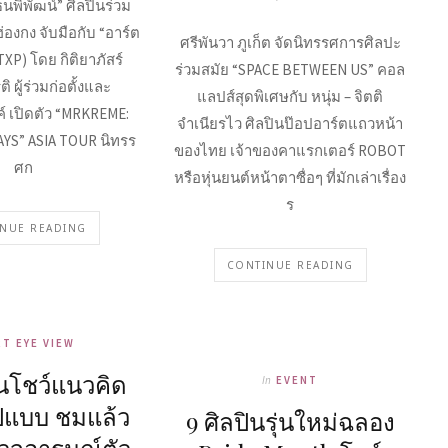
งธนพิพัฒน์” ศิลปินร่วม
องกง จับมือกับ “อาร์ต
ศรีพันวา ภูเก็ต จัดนิทรรศการศิลปะ
RTXP) โดย กิติยาภัสร์
ร่วมสมัย “SPACE BETWEEN US” คอล
ิ ผู้ร่วมก่อตั้งและ
แลปส์สุดพิเศษกับ หนุ่ม – จิตติ
์ เปิดตัว “MRKREME:
จำเนียรไว ศิลปินป๊อปอาร์ตแถวหน้า
YS” ASIA TOUR นิทรร
ของไทย เจ้าของคาแรกเตอร์ ROBOT
ศก
หรือหุ่นยนต์หน้าตาซื่อๆ ที่มักเล่าเรื่อง
ร
NUE READING
CONTINUE READING
RT EYE VIEW
ินโชว์แนวคิด
In
EVENT
ปแบบ ชมแล้ว
9 ศิลปินรุ่นใหม่ฉลอง