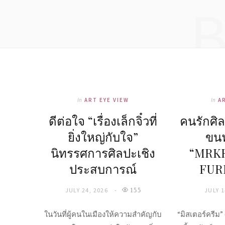
In
ART EYE VIEW
In
A
ดีต่อใจ “เรื่องเล็กจิ๋วที่
คนรักศิล
ยิ่งใหญ่กับใจ”
ขนฟ
นิทรรศการศิลปะเชิง
“MRK
ประสบการณ์
FUR
JULY 24, 2026
JULY 1
155
ในวันที่ผู้คนในเมืองให้ความสำคัญกับ
“มิสเตอร์ครีม