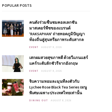
POPULAR POSTS
คนดังร่วมชื่นชมคอลเลกชัน
มาสเตอร์พีซของแบรนด์
'RAKSAPHAN' ถ่ายทอดภูมิปัญญา
ท้องถิ่นสู่สุนทรียภาพระดับสากล
EVENT
AUGUST 8, 2026
เสกผมสวยสุขภาพดี ด้วยวีแกนแฮร์
แคร์ระดับลักชัวรีจากอังกฤษ
EVENT
AUGUST 8, 2026
จิบความหอมละมุนที่ลงตัวกับ
Lychee Rose Black Tea Series เมนู
พิเศษเฉพาะประเทศไทยเท่านั้น
DINING OUT
AUGUST 8, 2026