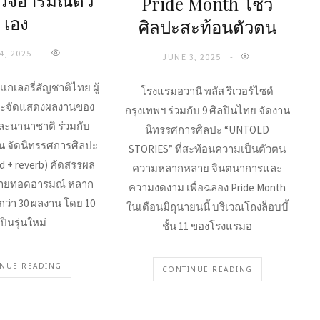
วจอารมณ์ตัว
Pride Month โชว์
เอง
ศิลปะสะท้อนตัวตน
4, 2025
JUNE 3, 2025
เเกเลอรี่สัญชาติไทย ผู้
โรงแรมอวานี พลัส ริเวอร์ไซด์
ละจัดแสดงผลงานของ
กรุงเทพฯ ร่วมกับ 9 ศิลปินไทย จัดงาน
ละนานาชาติ ร่วมกับ
นิทรรศการศิลปะ “UNTOLD
 จัดนิทรรศการศิลปะ
STORIES” ที่สะท้อนความเป็นตัวตน
d + reverb) คัดสรรผล
ความหลากหลาย จินตนาการและ
ถ่ายทอดอารมณ์ หลาก
ความงดงาม เพื่อฉลอง Pride Month
ว่า 30 ผลงาน โดย 10
ในเดือนมิถุนายนนี้ บริเวณโถงล็อบบี้
ปินรุ่นใหม่
ชั้น 11 ของโรงแรมอ
NUE READING
CONTINUE READING