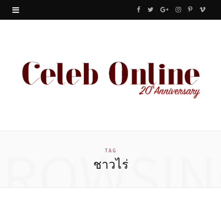
F
T
G
I
P
V
a
w
o
n
i
i
c
i
o
s
n
m
e
t
g
t
t
e
b
t
l
a
e
o
o
e
e
g
r
o
r
P
r
e
BROWSIN
k
l
a
s
TAG
ชาวไร่
u
m
t
s