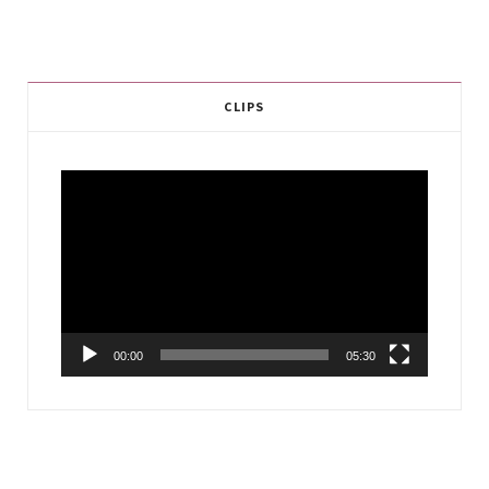
CLIPS
Video
Player
00:00
05:30