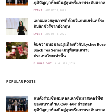
ภูมิปัญญาท้องถิ่นสู่สุนทรียภาพระดับสากล
EVENT
AUGUST 8, 2026
เสกผมสวยสุขภาพดี ด้วยวีแกนแฮร์แคร์ระ
ดับลักชัวรีจากอังกฤษ
EVENT
AUGUST 8, 2026
จิบความหอมละมุนที่ลงตัวกับ Lychee Rose
Black Tea Series เมนูพิเศษเฉพาะ
ประเทศไทยเท่านั้น
DINING OUT
AUGUST 8, 2026
POPULAR POSTS
คนดังร่วมชื่นชมคอลเลกชันมาสเตอร์พีซ
ของแบรนด์ 'RAKSAPHAN' ถ่ายทอด
ภูมิปัญญาท้องถิ่นสู่สุนทรียภาพระดับสากล